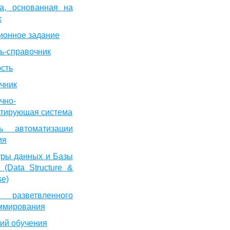
а, основанная на
х
ионное задание
ь-справочник
сть
чник
чно-
ьтирующая система
ь автоматизации
ия
уры данных и Базы
 (Data Structure &
se)
 разветвленного
ммирования
ий обучения