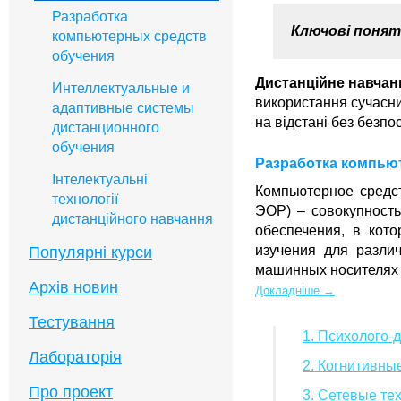
Разработка
Ключові понят
компьютерных средств
обучения
Дистанційне навчан
Интеллектуальные и
використання сучасни
адаптивные системы
на відстані без безпо
дистанционного
обучения
Разработка компьют
Інтелектуальні
Компьютерное средс
технології
ЭОР) – совокупность
дистанційного навчання
обеспечения, в кото
изучения для разли
Популярні курси
машинных носителях 
Архів новин
Докладніше →
Тестування
1. Психолого-
Лабораторія
2. Когнитивн
Про проект
3. Сетевые те