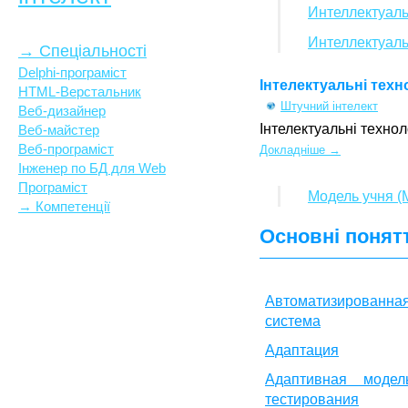
Интеллектуал
Интеллектуал
→ Спеціальності
Delphi-програміст
Інтелектуальні техн
HTML-Верстальник
Штучний інтелект
Веб-дизайнер
Інтелектуальні технол
Веб-майстер
Веб-програміст
Докладніше →
Інженер по БД для Web
Програміст
Модель учня (
→ Компетенції
Основні понят
Автоматизирова
система
Адаптация
Адаптивная модель
тестирования