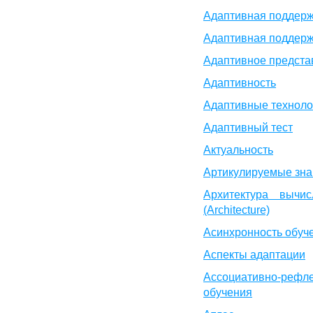
Адаптивная поддерж
Адаптивная поддерж
Адаптивное предста
Адаптивность
Адаптивные техноло
Адаптивный тест
Актуальность
Артикулируемые зна
Архитектура вычис
(Architecture)
Асинхронность обуч
Аспекты адаптации
Ассоциативно-реф
обучения