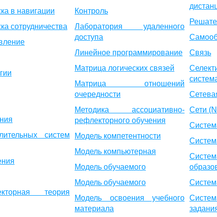
дистан
ка в навигации
Контроль
Решате
ка сотрудничества
Лаборатория удаленного
доступа
Самооб
вление
Линейное программирование
Связь
Матрица логических связей
Селект
гии
систем
Матрица отношений
очередности
Сетева
Методика ассоциативно-
Сети (N
ния
рефлекторного обучения
Систем
лительных систем
Модель компетентности
Систем
Модель компьютерная
Систем
ения
Модель обучаемого
образо
Модель обучаемого
Систем
лекторная теория
Модель освоения учебного
Систе
материала
задани