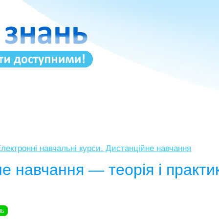
лектронні навчальні курси. Дистанційне навчання
е навчання — теорія і практи
нь