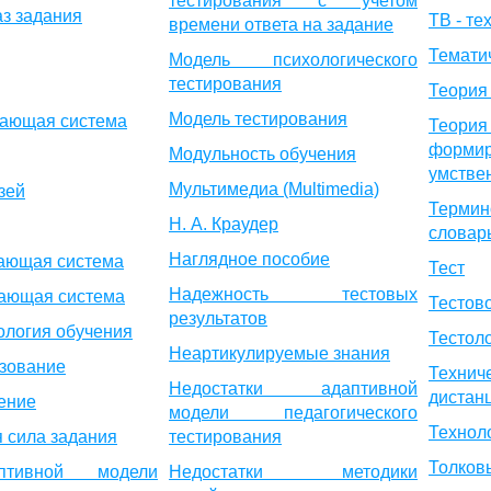
тестирования с учетом
аз задания
ТВ - те
времени ответа на задание
Темати
Модель психологического
тестирования
Теория 
Модель тестирования
чающая система
Теор
формир
Модульность обучения
умстве
Мультимедиа (Multimedia)
зей
Термин
Н. А. Краудер
словар
Наглядное пособие
ающая система
Тест
Надежность тестовых
чающая система
Тестов
результатов
ология обучения
Тестол
Неартикулируемые знания
зование
Технич
Недостатки адаптивной
дистан
ение
модели педагогического
Технол
сила задания
тестирования
Толков
птивной модели
Недостатки методики