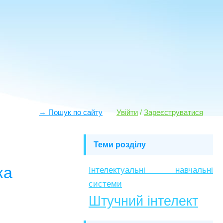
→ Пошук по сайту
Увійти
/
Зареєструватися
Теми розділу
ка
Інтелектуальні навчальні
системи
Штучний інтелект