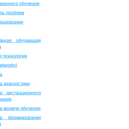
ционного обучения
ль проблем
разование
ивная обучающая
а
я технология
etworks)
а
а диагностики
а дистанционного
вания
а модели обучения
ма формирования
я