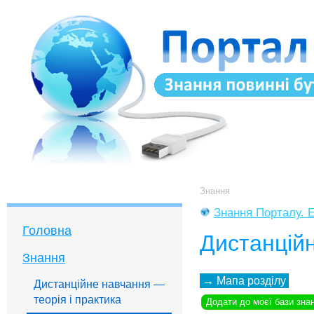
Знання
Знання Порталу. Е
Головна
Дистанційн
Знання
→
Мапа розділу
Дистанційне навчання —
теорія і практика
Додати до моєї бази зна