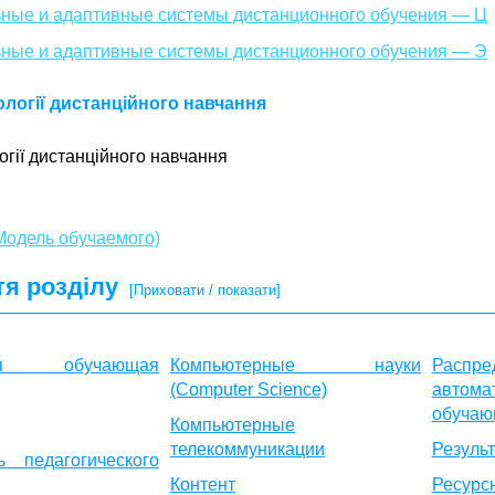
ьные и адаптивные системы дистанционного обучения — Ц
ьные и адаптивные системы дистанционного обучения — Э
ології дистанційного навчання
огії дистанційного навчання
Модель обучаемого)
тя розділу
[Приховати / показати]
нная обучающая
Компьютерные науки
Распре
(Computer Science)
автома
обучаю
Компьютерные
телекоммуникации
Резуль
 педагогического
Контент
Ресу