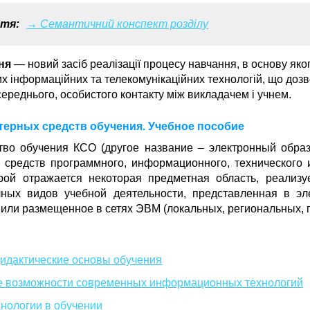
тя:
→ Семантичний конспект розділу
ня
— новий засіб реалізації процесу навчання, в основу яко
х інформаційних та телекомунікаційних технологій, що доз
середнього, особистого контакту між викладачем і учнем.
ерных средств обучения. Учебное пособие
тво обучения КСО (другое название – электронный обра
 средств программного, информационного, технического 
рой отражается некоторая предметная область, реализу
чных видов учебной деятельности, представленная в эл
или размещенное в сетях ЭВМ (локальных, региональных, 
дидактические основы обучения
ые возможности современных информационных технологий
хнологии в обучении