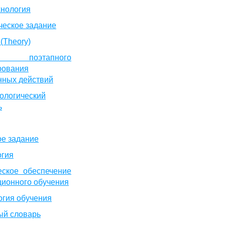
хнология
ческое задание
(Theory)
ия поэтапного
ования
нных действий
ологический
ь
ое задание
огия
еское обеспечение
ционного обучения
огия обучения
ый словарь