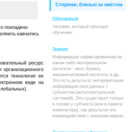
Сторінки, близькі за змістом
Обучаемый
Человек, который проходит
го покладено
обучение.
воляють навчатись
Знания
Информация зафиксированная на
каком-либо материальном
зовательный ресурс
носителе - мозг, бумага,
и организационного
машиночитаемый носитель и др..
ется технология ее
Это есть результат интерпретации
ектронном виде на
информации (или данных )
глобальных).
субъектом (интеллектуальной
системой). Это существует только
в голове у субъекта (или в памяти
компьютера), как результат его
взаимодействия с внешним миром..