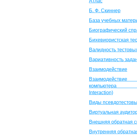
Атлас
Б. Ф. Скиннер
База учебных матер
Биографический спр
Бихевиористская те
Валидность тестовых
Вариативность зада
Взаимодействие
Взаимодействи
компьютера (H
Interaction)
Виды псевдотестовы
Виртуальная аудито
Внешняя обратная с
Внутренняя обратна