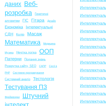
Веб-
даних
Интеллектуал
розробка
Генетичні
Интеллектуаль
Гітара
ГІС
алгоритми
Дизайн
Интеллектуаль
Економіка
Інтелектуальні
Интеллектуал
Масаж
СДН
Колір
Интеллектуал
Математика
Медицина
Интеллектуал
ООП
Нечітка логіка
Музика
Интеллектуал
Патерни
Подання знань
Интеллектуаль
Розкрутка сайту, SEO
САПР
Сесії в
Интеллектуал
PHP
Системне програмування
Интеллектуаль
Тестологія
Системний аналіз
Тестування ПЗ
Интеллектуаль
Интеллектуал
Штучний
Фреймворки
Интеллектуаль
інтелект