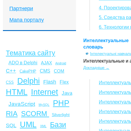
4. Проектиров
Партнери
5. Средства р
Мапа порталу
6. Технологии
Интеллектуальные 
словарь
Тематика сайту
Інтелектуальні навчал
Интеллектуальные и 
ADO в Delphi
AJAX
Android
Докладніше →
C++
CMS
COM
CakePHP
Delphi
Flash
Flex
Интеллектуаль
CSS
HTML
Internet
Интеллектуаль
Java
PHP
Интеллектуаль
JavaScript
MySQL
Интеллектуаль
SCORM
RIA
Silverlight
Интеллектуаль
UML
Бази
SQL
XML
Интеллектуаль