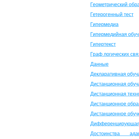
Геометрический обр
Гетерогенный тест
Гипермедиа
Гипермедийная обу
Гипертекст
Граф логических свя
Данные
Декларативная обуч
Дистанционная обу
Дистанционная техн
Дистанционное обра
Дистанционное обуч
Дифференцирующая 
Достоинства ада