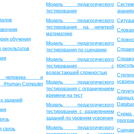
Модель педагогического
Систем
тестирования
знания
иалов
Модель педагогического
Ситуац
тестирования на нечеткой
авочник
Словар
математике
ория обучения
Сложно
Модель педагогического
 результатов
Справо
тестирования по сценарию
ния
Справо
Модель педагогического
консул
тестирования с
возрастающей сложностью
Степен
е человека и
усвоен
Модель педагогического
uman-Computer
тестирования с ограничением
Структ
времени на тест
данных
х заданий
Databa
Модель педагогического
рия
тестирования с разделением
Схема
заданий по уровням усвоения
вязь
програ
Модель педагогического
я связь
Сценар