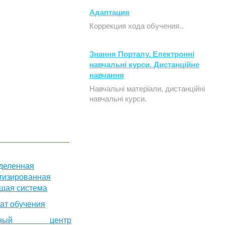
Адаптация
Коррекция хода обучения..
Знання Порталу. Електронні
навчальні курси. Дистанційне
навчання
Навчальні матеріали, дистанційні
навчальні курси.
деленная
тизированная
щая система
тат обучения
рсный центр