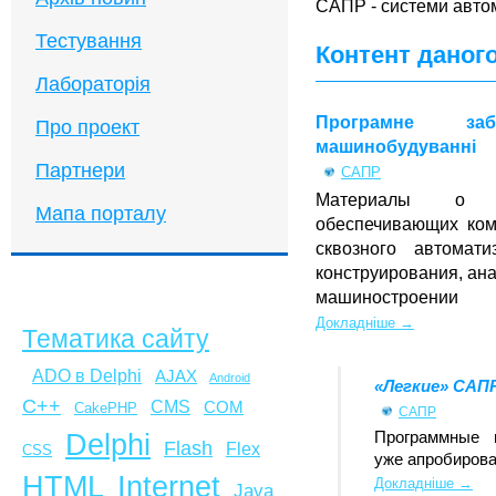
САПР - системи авто
Тестування
Контент даного
Лабораторія
Програмне з
Про проект
машинобудуванні
Партнери
САПР
Материалы о пр
Мапа порталу
обеспечивающих ком
сквозного автомати
конструирования, ана
машиностроении
Докладніше →
Тематика сайту
ADO в Delphi
AJAX
Android
«Легкие» САП
C++
CMS
COM
CakePHP
САПР
Delphi
Программные 
Flash
Flex
CSS
уже апробирова
HTML
Internet
Докладніше →
Java