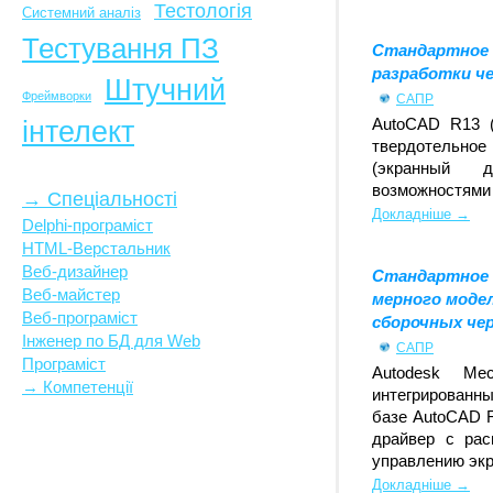
Тестологія
Системний аналіз
Тестування ПЗ
Стандартное
разработки ч
Штучний
Фреймворки
САПР
інтелект
AutoCAD R13 (
твердотельное 
(экранный 
возможностями 
→ Спеціальності
Докладніше →
Delphi-програміст
HTML-Верстальник
Веб-дизайнер
Стандартное 
Веб-майстер
мерного моде
Веб-програміст
сборочных чер
Інженер по БД для Web
САПР
Програміст
Autodesk Mec
→ Компетенції
интегрированн
базе AutoCAD R
драйвер с ра
управлению экр
Докладніше →