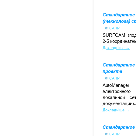
Стандартн
(технолога) с
САПР
SURFCAM (под
2-5 координатн
Докладніше →
Стандартн
проекта
САПР
AutoМаnage
электронног
локальной се
документации)..
Докладніше →
Стандартное 
САПР