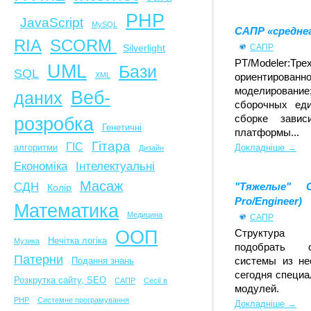
PHP
JavaScript
MySQL
САПР «среднег
SCORM
RIA
Silverlight
САПР
PT/Modeler
UML
Бази
SQL
XML
ориентированно
моделирование
Веб-
даних
сборочных ед
сборке завис
розробка
Генетичні
платформы...
Гітара
ГІС
алгоритми
Докладніше →
Дизайн
Економіка
Інтелектуальні
Масаж
СДН
"Тяжелые" С
Колір
Pro/Engineer)
Математика
Медицина
САПР
ООП
Структура 
Нечітка логіка
Музика
подобрать о
Патерни
системы из не
Подання знань
сегодня специ
Розкрутка сайту, SEO
САПР
Сесії в
модулей.
PHP
Системне програмування
Докладніше →