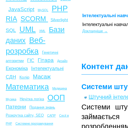
PHP
JavaScript
MySQL
Інтелектуальні нав
SCORM
RIA
Silverlight
Інтелектуальні навчал
UML
Бази
SQL
Докладніше →
XML
Веб-
даних
розробка
Генетичні
Гітара
ГІС
алгоритми
Дизайн
Контент да
Економіка
Інтелектуальні
Масаж
СДН
Колір
Математика
Системи шту
Медицина
ООП
Штучний інтел
Нечітка логіка
Музика
Системи шту
Патерни
Подання знань
займаєтьс
Розкрутка сайту, SEO
САПР
Сесії в
PHP
Системне програмування
розроблення