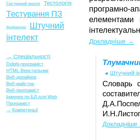
Тестологія
Системний аналіз
програмно-
Тестування ПЗ
елементами 
Штучний
Фреймворки
інтелектуальн
інтелект
Докладніше →
→ Спеціальності
Тлумачни
Delphi-програміст
HTML-Верстальник
Штучний і
Веб-дизайнер
Словарь с
Веб-майстер
Веб-програміст
составите
Інженер по БД для Web
Д.А.Пос
Програміст
→ Компетенції
И.Н.Листо
Докладніше