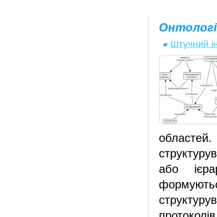
Онтології
Штучний і
областей
структурув
або ієра
формують
структуру
протоколі