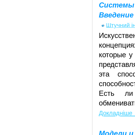
Системы
Введение
Штучний і
Искусств
концепция
которые у
представл
эта спос
способнос
Есть ли
обмениват
Докладніше
Модели и