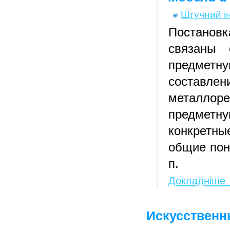
Штучний і
Постанов
связаны 
предмет
составле
металло
предмет
конкретны
общие поня
п.
Докладніше
Искусственн