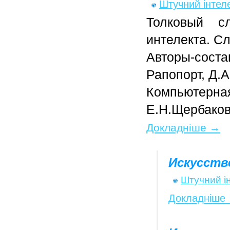
Штучний інтел
Толковый с
интелекта. С
Авторы-сост
Рапопорт, Д.
Компьютерная
Е.Н.Щербако
Докладніше →
Искусств
Штучний і
Докладніше