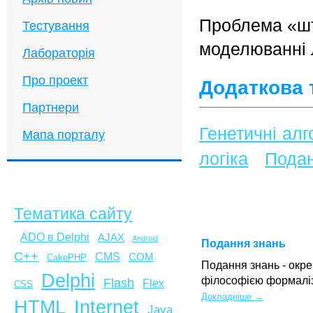
Проблема «шт
Тестування
моделюванні 
Лабораторія
Про проект
Додаткова 
Партнери
Генетичні ал
Мапа порталу
логіка
Подан
Тематика сайту
ADO в Delphi
AJAX
Android
Подання знань
C++
CMS
COM
CakePHP
Подання знань - окре
Delphi
філософією формаліз
Flash
Flex
CSS
Докладніше →
HTML
Internet
Java