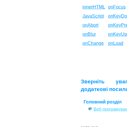
innerHTML
onFocus
JavaScript
onKeyD
onAbort
onKeyPr
onBlur
onKeyUp
onChange
onLoad
Зверніть ув
додаткові посил
Головний розділ
Веб-програмува