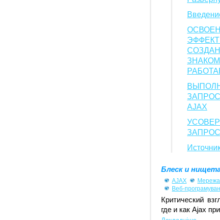
Введени
ОСВ
ЭФФЕ
СОЗДА
ЗНАКО
РАБОТА
ВЫПОЛ
ЗАПРО
AJAX
УСОВЕ
ЗАПРОС
Источни
Блеск и нищета
AJAX
Мережа 
Веб-програмува
Критический взг
где и как Ajax пр