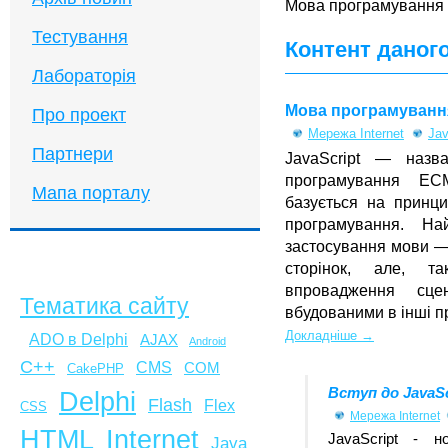
Мова програмування 
Тестування
Контент даного
Лабораторія
Мова програмування
Про проект
Мережа Internet
Jav
Партнери
JavaScript — назва
програмування ECM
Мапа порталу
базується на принци
програмування. На
застосування мови —
сторінок, але, та
впровадження сцен
Тематика сайту
вбудованими в інші п
Докладніше →
ADO в Delphi
AJAX
Android
C++
CMS
COM
CakePHP
Вступ до JavaSc
Delphi
Flash
Flex
CSS
Мережа Internet
HTML
Internet
JavaScript - 
Java