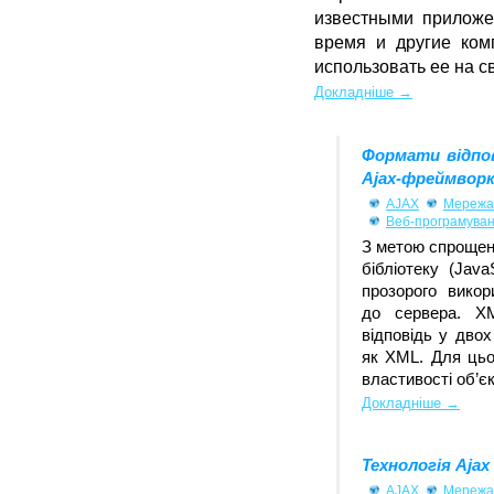
известными приложе
время и другие ком
использовать ее на с
Докладніше →
Формати відпов
Ajax-фреймвор
AJAX
Мережа 
Веб-програмува
З метою спрощенн
бібліотеку (Java
прозорого викор
до сервера. XM
відповідь у двох
як XML. Для цьо
властивості об’є
Докладніше →
Технологія Ajax 
AJAX
Мережа 