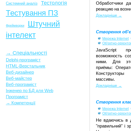
Тестологія
Обработчики да
Системний аналіз
реакцию на возн
Тестування ПЗ
Докладніше →
Штучний
Фреймворки
Створення об'єк
інтелект
Мережа Internet
Об'єктно-орієнто
JavaScript пр
→ Спеціальності
возможность со
Delphi-програміст
ними. Для эт
HTML-Верстальник
приёмы: Операт
Веб-дизайнер
Конструкторы
Веб-майстер
массивы.
Веб-програміст
Докладніше →
Інженер по БД для Web
Програміст
Створення класі
→ Компетенції
Мережа Internet
Об'єктно-орієнто
Не вдаючись в д
"правильний" і з