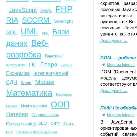
скриптов, разр
PHP
JavaScript
помощью JavaScr
MySQL
интерактивны
SCORM
RIA
Silverlight
руководстве Вы 
помощью JavaS
UML
Бази
SQL
XML
увидите, как это
Веб-
Докладніше →
даних
розробка
Генетичні
DOM — робота з
Гітара
ГІС
алгоритми
Мережа Internet
Дизайн
DOM (Document O
Економіка
Інтелектуальні
модель докум
Масаж
СДН
Колір
соответствуют в
Математика
Докладніше →
Медицина
ООП
Нечітка логіка
Музика
Події і їх обробк
Патерни
Подання знань
Мережа Internet
В JavaScript
Розкрутка сайту, SEO
САПР
Сесії в
ориентирован
PHP
Системне програмування
событий, связа