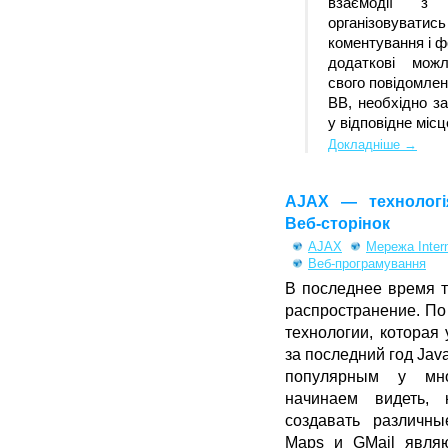
взаємодії з
організовув
коментування і 
додаткові можл
свого повідомлен
BB, необхідно за
у відповідне міс
Докладніше →
AJAX — технологі
Веб-сторінок
AJAX
Мережа Inter
Веб-програмування
В последнее время 
распространение. По
технологии, которая
за последний год Java
популярным у мно
начинаем видеть,
создавать различн
Maps и GMail явля