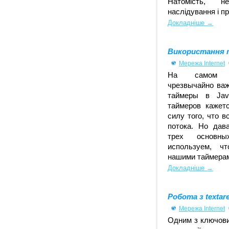
Натомість, н
наслідування і п
Докладніше →
Використання т
Мережа Internet
На самом ф
чрезвычайно важ
таймеры в Java
таймеров кажет
силу того, что 
потока. Но дав
трех основн
используем, ч
нашими таймера
Докладніше →
Робота з textare
Мережа Internet
Одним з ключових