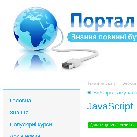
Тематика сайту
→
Веб-роз
Веб-програмуван
Головна
JavaScript
Знання
Популярні курси
Додати до моєї бази зна
Архів новин