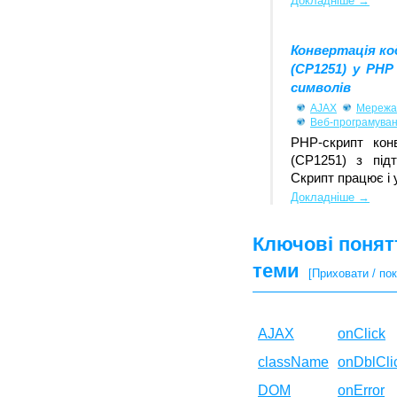
Докладніше →
Конвертація ко
(CP1251) у PHP
символів
AJAX
Мережа 
Веб-програмува
PHP-скрипт кон
(CP1251) з підт
Скрипт працює і у
Докладніше →
Ключові понятт
теми
[Приховати / пок
AJAX
onClick
className
onDblCli
DOM
onError