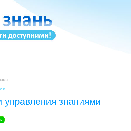
нями
ями
и управления знаниями
нь