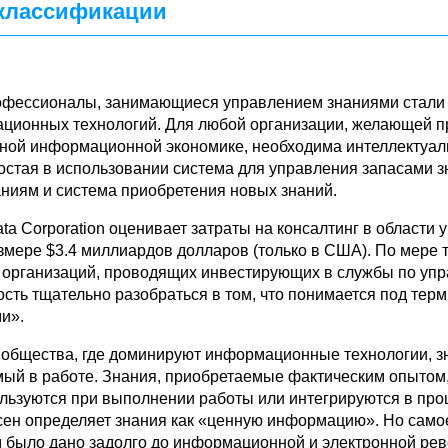
 классификации
офессионалы, занимающиеся управлением знаниями стали
ционных технологий. Для любой организации, желающей п
ной информационной экономике, необходима интеллектуал
стая в использовании система для управления запасами зн
аниям и система приобретения новых знаний.
Data Corporation оценивает затраты на консалтинг в области
змере $3.4 миллиардов долларов (только в США). По мере т
 организаций, проводящих инвестирующих в службы по уп
сть тщательно разобраться в том, что понимается под тер
и».
 общества, где доминируют информационные технологии, зн
емый в работе. Знания, приобретаемые фактическим опытом
пользуются при выполнении работы или интегрируются в пр
сен определяет знания как «ценную информацию». Но само
 было дано задолго до информационной и электронной ре