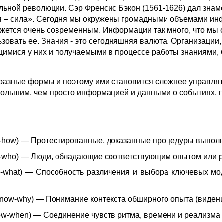
льной революции. Сэр Френсис Бэкон (1561-1626) дал зна
я – сила». Сегодня мы окружены громадными объемами ин
ажется очень современным. Информации так много, что мы
зовать ее. Знания - это сегодняшняя валюта. Организации
имися у них и получаемыми в процессе работы знаниями, б
разные формы и поэтому ими становится сложнее управлят
большим, чем просто информацией и данными о событиях, п
w-how) — Протестированные, доказанные процедуры выполн
w-who) — Люди, обладающие соответствующим опытом или 
w-what) — Способность различения и выбора ключевых мо
Know-why) — Понимание контекста обширного опыта (виден
now-when) — Соединение чувств ритма, времени и реализма