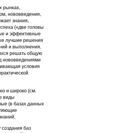
х рынках,
рм, нововведения,
жает знания,
спеха («две головы
ные и эффективные
мые лучшие решения
ений и выполнения.
щихся решать общую
ад нововведениями
ечивающая условия
практической
но и широко (см.
се виды
ные (в базах данных
оляющие
знаний.
 создания баз