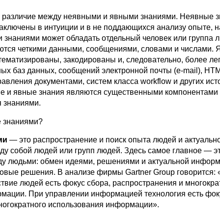
 различие между неявными и явными знаниями. Неявные з
заключены в интуиции и в не поддающихся анализу опыте, 
 знаниями может обладать отдельный человек или группа 
ются четкими данными, сообщениями, словами и числами. 
ематизированы, закодированы и, следовательно, более лег
ых баз данных, сообщений электронной почты (e-mail), HT
авления документами, систем класса workflow и других ист
 и явные знания являются существенными компонентами 
я знаниями.
е знаниями?
ми
— это распространение и поиск опыта людей и актуаль
ду собой людей или групп людей. Здесь самое главное — э
у людьми: обмен идеями, решениями и актуальной инфор
новые решения. В анализе фирмы Gartner Group говорится:
твие людей есть фокус сбора, распространения и многокра
мации. При управлении информацией технология есть фок
ногократного использования информации».