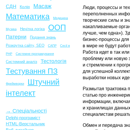
Масаж
СДН
Колір
Люди, процессы и тех
переполненных инфор
Математика
Медицина
творческие силы и зн
ООП
накапливаемые орган
Нечітка логіка
Музика
лучше, чем одна»). 
Патерни
Подання знань
бизнес-процессы для
Розкрутка сайту, SEO
в мире не будут рабо
САПР
Сесії в
Работа идет в так и
PHP
Системне програмування
проблему или новую з
Тестологія
Системний аналіз
и стремлении к прог
Тестування ПЗ
для успешной коллек
выработки новых идей
Штучний
Фреймворки
Размытая трактовка п
інтелект
статью про инженерию
информации, включая 
и хранилищах данных)
→ Спеціальності
специалистам решать 
Delphi-програміст
HTML-Верстальник
Обмен и передача зн
Веб-дизайнер