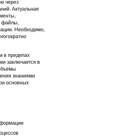
ию через
аний. Актуальная
менты,
е файлы,
ации. Необходимо,
ногократно
м в пределах
ми заключается в
 объемы
ления знаниями
ри основных
нформации
оцессов