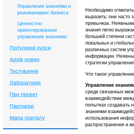
Управление знаниями и
Необходимо отметить
реинжиниринг бизнеса
выразить: они часто 
привычках. Неявными
Ценностно-
знания легко выража
ориентированное
большей степени сист
управление знаниями
локальных и глобальн
Популярні курси
различных систем упр
информации. Неявные
Архів новин
стратегии управлени
Тестування
Что такое управлени
Лабораторія
Управление знания
среде связанных меж
Про проект
взаимодействие межд
попытках создавать 
Партнери
знаниями взаимодейс
Мапа порталу
использования инфор
распространения и м