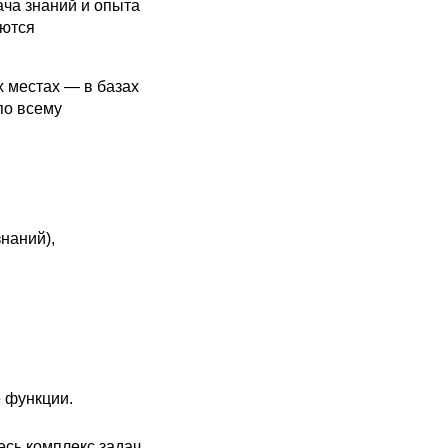
ча знаний и опыта
аются
х местах — в базах
по всему
наний),
 функции.
есь комплекс задач