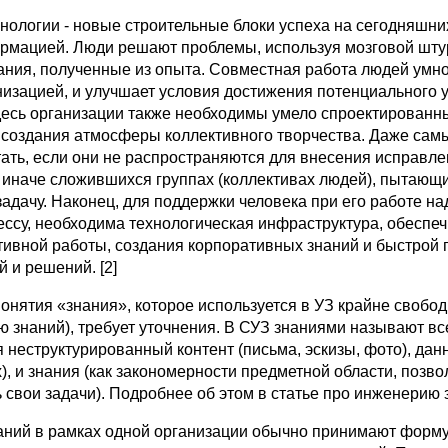
нологии - новые строительные блоки успеха на сегодняшни
мацией. Люди решают проблемы, используя мозговой шту
ания, полученные из опыта. Совместная работа людей умно
изацией, и улучшает условия достижения потенциального у
Здесь организации также необходимы умело спроектирован
 создания атмосферы коллективного творчества. Даже са
тать, если они не распространяются для внесения исправл
ли иначе сложившихся группах (коллективах людей), пытаю
адачу. Наконец, для поддержки человека при его работе н
рессу, необходима технологическая инфраструктура, обесп
тивной работы, создания корпоративных знаний и быстрой 
 и решений. [2]
онятия «знания», которое используется в УЗ крайне свобод
 знаний), требует уточнения. В СУЗ знаниями называют в
неструктурированный контент (письма, эскизы, фото), дан
, и знания (как закономерности предметной области, позв
свои задачи). Подробнее об этом в статье про инженерию 
аний в рамках одной организации обычно принимают форму