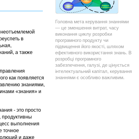
Головна мета керування знаннями
— це зменшення витрат, часу
 неотъемлемой
виконання циклу розробки
реуспеть в
програмного продукту чи
ьная,
підвищення його якості, шляхом
аний, а также
ефективного використання знань. В
розробці програмного
забезпечення, галузі, де цінується
 управления
інтелектуальний капітал, керування
знаннями є особливо важливим.
ого как появляется
равлению знаниями,
минами «знания» и
ания - это просто
, продуктивны
оцесс выполнения
е точное
волюций и даже