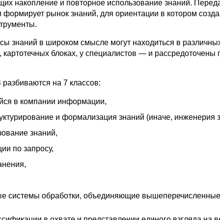
щих накопление и повторное использование знаний. Переда
 формирует рынок знаний, для ориентации в котором созд
трументы.
рсы знаний в широком смысле могут находиться в различны
, картотечных блоках, у специалистов — и рассредоточены 
 разбиваются на 7 классов:
ся в компании информации,
уктурирование и формализация знаний (иначе, инженерия з
зование знаний,
ии по запросу,
анения,
е системы обработки, объединяющие вышеперечисленные
сификации в охвате и представлении единого взгляда на в