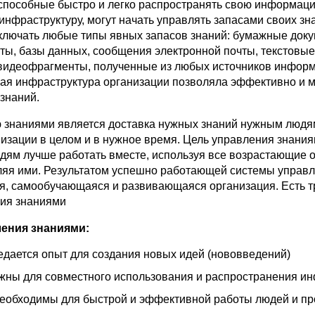
способные быстро и легко распространять свою информац
нфраструктуру, могут начать управлять запасами своих зн
лючать любые типы явных запасов знаний: бумажные доку
ты, базы данных, сообщения электронной почты, текстовы
видеофрагменты, полученные из любых источников информ
я инфраструктура организации позволяла эффективно и м
знаний.
 знаниями является доставка нужных знаний нужным людя
изации в целом и в нужное время. Цель управления знания
юдям лучше работать вместе, используя все возрастающие
яя ими. Результатом успешно работающей системы управ
я, самообучающаяся и развивающаяся организация. Есть т
ия знаниями
ения знаниями:
дается опыт для создания новых идей (нововведений)
ны для совместного использования и распространения и
еобходимы для быстрой и эффективной работы людей и пр