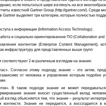
днако, если попытаться шире взглянуть на все многообрази
четы известной Gartner Group (http://gartner.com/). Среди м
в Gartner выделяет три категории, которые полностью под
ступа к информации (Information Access Technology) .
абота и социально-ориентированное ПО (Collaboration and So
авления контентом (Enterprise Content Management), к
как инфраструктуру для представленных выше групп
 соответствуют 2-м различным взглядам на знание:
пас». Согласно этому подходу, знание – это актив, прод
езависимо от человека и управление которым подобно 
ами.
ток». В таком подходе знание не может передаваться 
рмирование знания вносит существенный вклад человек
й взгляд объясняется тем, что знание – результат интер
 контексте. Знание не передается, а воссоздается в 