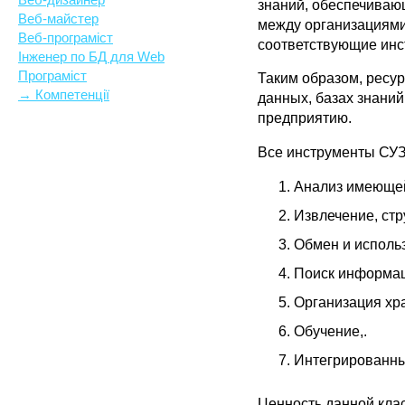
знаний, обеспечиваю
Веб-майстер
между организациями
Веб-програміст
соответствующие инс
Інженер по БД для Web
Програміст
Таким образом, ресу
→ Компетенції
данных, базах знаний
предприятию.
Все инструменты СУЗ
Анализ имеющей
Извлечение, стр
Обмен и исполь
Поиск информац
Организация хр
Обучение,.
Интегрированны
Ценность данной клас