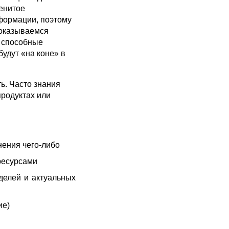
менитое
формации, поэтому
 оказываемся
, способные
удут «на коне» в
ь. Часто знания
родуктах или
ения чего-либо
ресурсами
делей и актуальных
ие)