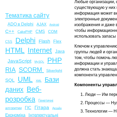
Любые организации, 
существующую у них и
информация может вк
Тематика сайту
электронные докумен
ADO в Delphi
AJAX
изображения и даже 
Android
чтобы информационна
C++
CMS
COM
CakePHP
использовать запасы 
Delphi
Flash
Flex
CSS
Ключом к управлению
HTML
Internet
Java
группы людей и орган
том, чтобы помочь л
PHP
JavaScript
MySQL
информации и управл
SCORM
RIA
должна стать знающа
Silverlight
компонента управлен
UML
Бази
SQL
XML
Компоненты управл
Веб-
даних
Люди — Им пере
розробка
Генетичні
Процессы — Нуж
Гітара
ГІС
алгоритми
Дизайн
Технологии — Н
Економіка
Інтелектуальні