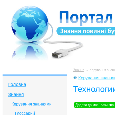
Знання
→
Керування знан
Керування знанн
Головна
Технологи
Знання
Керування знаннями
Додати до моєї бази зна
Глоссарий