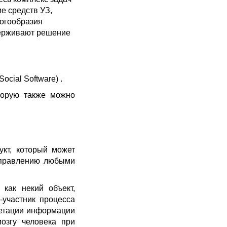
е средств УЗ,
ногообразия
держивают решение
cial Software) .
оторую также можно
укт, который может
управлению любыми
как некий объект,
-участник процесса
претации информации
мозгу человека при