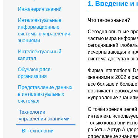
1. Введение и
Инженерия знаний
Что такое знания?
Интеллектуальные
информационные
Сегодня опытные пр
системы в управлении
частью мира информа
знаниями
сегодняшней глобаль
Интеллектуальный
исчерпывающая и про
капитал
система доступа к зн
Обучающаяся
Фирма International 
организация
знаниями в 2002 в ра
все больше и больше
Представление данных
возникает необходимо
в интеллектуальных
«управление знаниям
системах
С точки зрения целей
Технологии
интеллект, использу
управления знаниями
только когда они ис
работы. Артур Андер
BI технологии
определение знаниям