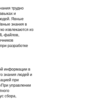
нания трудно
навыках и
людей. Явные
Явные знания в
ко извлекаются из
ML-файлов,
очников
при разработке
ной информации в
то знания людей и
мацией при
 «При управлении
тного
ус сбора,