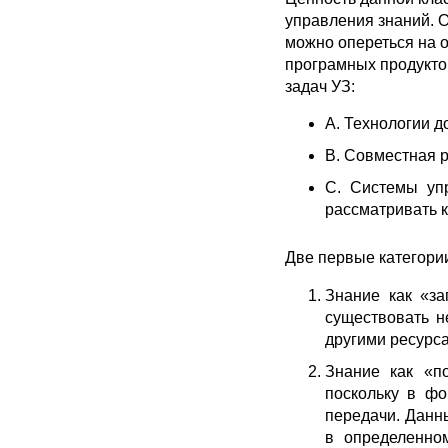
управления знаний. О
можно опереться на от
програмных продукто
задач УЗ:
А. Технологии до
В. Совместная р
С. Системы упр
рассматривать 
Две первые категории
Знание как «за
существовать н
другими ресурс
Знание как «по
поскольку в фо
передачи. Данны
в определенном