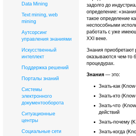
Data Mining
задолго до индустриа
определение: «знани
Text mining, web
такое определение к
mining
неспособными исполь
работать с уже имеющ
Аутсорсинг
XXI веке.
управления знаниями
Знания приобретают 
Искусственный
оказываются чем-то 
интеллект
процедурах.
Поддержка решений
Знания
— это:
Порталы знаний
Знать-как (Kno
Системы
Знать-кто (Kno
электронного
документооборота
Знать-что (Kno
действий
Ситуационные
центры
Знать-почему (
Социальные сети
Знать-когда (K