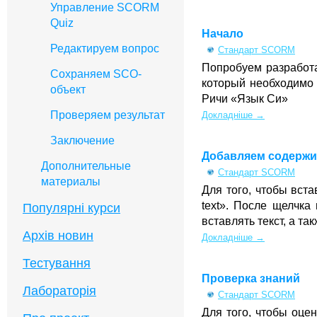
Управление SCORM
Quiz
Начало
Редактируем вопрос
Стандарт SCORM
Попробуем разработа
Сохраняем SCO-
который необходимо 
объект
Ричи «Язык Си»
Проверяем результат
Докладніше →
Заключение
Добавляем содерж
Дополнительные
Стандарт SCORM
материалы
Для того, чтобы вст
text». После щелчка
Популярні курси
вставлять текст, а т
Архів новин
Докладніше →
Тестування
Проверка знаний
Лабораторія
Стандарт SCORM
Для того, чтобы оце