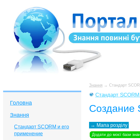
Знання
→
Стандарт SCORM
Стандарт SCORM 
Головна
Создание 
Знання
→
Мапа розділу
Стандарт SCORM и его
применение
Додати до моєї бази зна