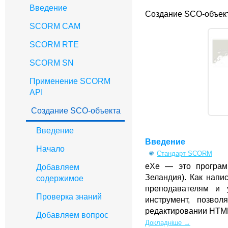
Введение
Создание SCO-объек
SCORM CAM
SCORM RTE
SCORM SN
Применение SCORM
API
Создание SCO-объекта
Введение
Введение
Начало
Стандарт SCORM
eXe — это программ
Добавляем
Зеландия). Как напи
содержимое
преподавателям и 
Проверка знаний
инструмент, позво
редактировании HTM
Добавляем вопрос
Докладніше →