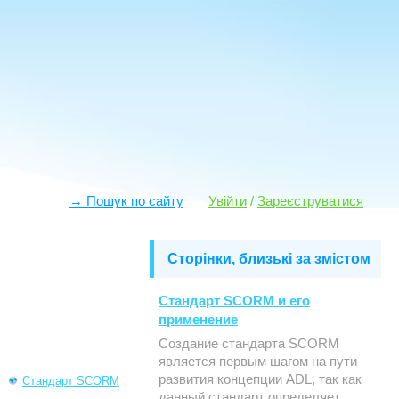
→ Пошук по сайту
Увійти
/
Зареєструватися
Сторінки, близькі за змістом
Стандарт SCORM и его
применение
Создание стандарта SCORM
является первым шагом на пути
развития концепции ADL, так как
Стандарт SCORM
данный стандарт определяет