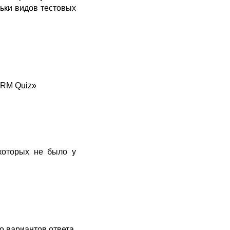
ьки видов тестовых
ORM Quiz»
которых не было у
о вариантов ответа,