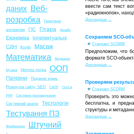
ввести сам текст в
Веб-
даних
«радиокнопок», нахо
розробка
Докладніше →
Генетичні
Гітара
ГІС
алгоритми
Дизайн
Сохраняем SCO-объ
Економіка
Інтелектуальні
Стандарт SCORM
Масаж
СДН
Колір
Предположим, что бо
Математика
формате SCO-объекта
Медицина
Докладніше →
ООП
Нечітка логіка
Музика
Патерни
Подання знань
Проверяем результ
Розкрутка сайту, SEO
САПР
Сесії в
Стандарт SCORM
PHP
Системне програмування
Проверить это можно
Тестологія
бесплатна, и предн
Системний аналіз
структуры и метадан
Тестування ПЗ
Докладніше →
Штучний
Фреймворки
Заключение