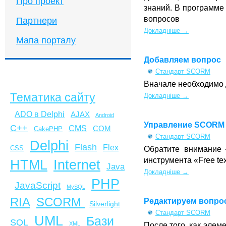
Про проект
знаний. В программе
вопросов
Партнери
Докладніше →
Мапа порталу
Добавляем вопрос
Стандарт SCORM
Вначале необходимо 
Тематика сайту
Докладніше →
ADO в Delphi
AJAX
Android
Управление SCORM 
C++
CMS
COM
CakePHP
Стандарт SCORM
Delphi
Flash
Flex
Обратите внимание 
CSS
инструмента «Free te
HTML
Internet
Java
Докладніше →
PHP
JavaScript
MySQL
SCORM
RIA
Редактируем вопро
Silverlight
Стандарт SCORM
UML
Бази
SQL
XML
После того, как элем