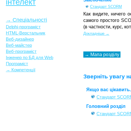
інтелект
Стандарт SCORM
Как видите, ничего 
→ Спеціальності
самого простого SCO
(в частности, курс, к
Delphi-програміст
HTML-Верстальник
Докладніше →
Веб-дизайнер
Веб-майстер
Веб-програміст
→
Мапа розділу
Інженер по БД для Web
Програміст
→ Компетенції
Зверніть увагу н
Якщо вас цікавить..
Стандарт SCOR
Головний розділ
Стандарт SCORM