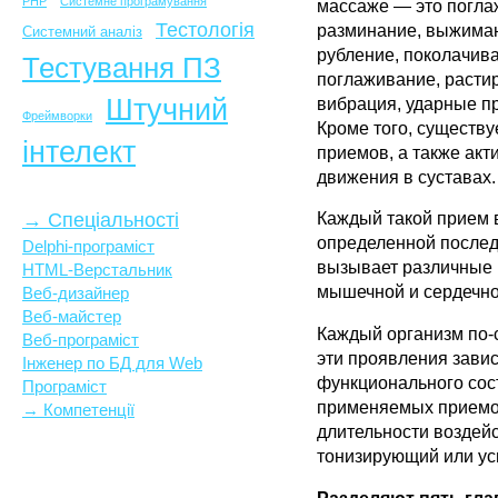
PHP
Системне програмування
массаже — это погла
Тестологія
разминание, выжиман
Системний аналіз
рубление, поколачив
Тестування ПЗ
поглаживание, расти
Штучний
вибрация, ударные п
Фреймворки
Кроме того, существу
інтелект
приемов, а также ак
движения в суставах.
→ Спеціальності
Каждый такой прием 
определенной послед
Delphi-програміст
вызывает различные 
HTML-Верстальник
мышечной и сердечно
Веб-дизайнер
Веб-майстер
Каждый организм по-с
Веб-програміст
эти проявления завис
Інженер по БД для Web
функционального сос
Програміст
применяемых приемов
→ Компетенції
длительности воздей
тонизирующий или у