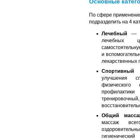
Основные катег
По сфере применени
подразделить на 4 ка
Лечебный
— м
лечебных 
самостоятельну
и вспомогатель
лекарственных 
Спортивный
—
улучшения 
физического 
профилактик
тренировочн
восстановитель
Общий масса
массаж все
оздоровительны
гигиенически