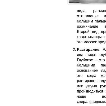
вида разми
оттягивание
большим пальц
разминание п
Второй вид пр
когда мышцы тр
это массаж пред
Растирание.
Ра
два вида: глу
Глубокое — это
большими па
основанием ла
это когда ма
растирают поду
или двумя ру
производиться 
чаще все
спиралевидны