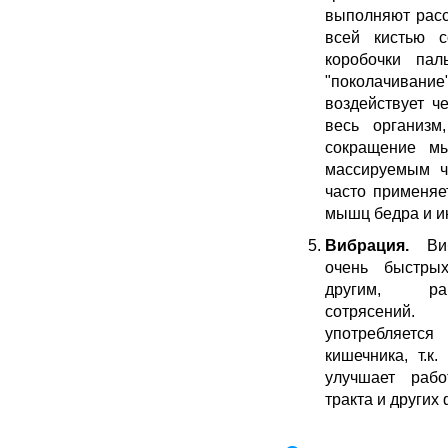
выполняют расс
всей кистью 
коробочки па
"поколачив
воздействует ч
весь организ
сокращение м
массируемым ч
часто применяе
мышц бедра и 
Вибрация.
Виб
очень быстры
другим, ра
сотрясений
употребляется
кишечника, т.к
улучшает рабо
тракта и других