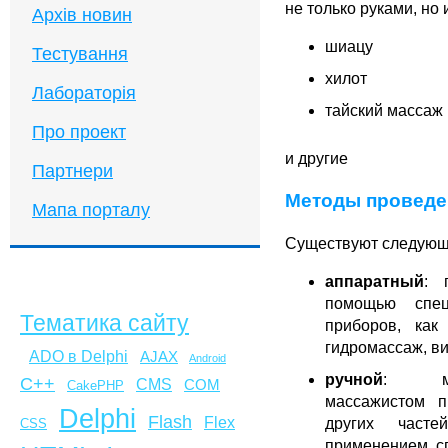
не только руками, но 
Архів новин
шиацу
Тестування
хилот
Лабораторія
тайский массаж
Про проект
и другие
Партнери
Методы проведе
Мапа порталу
Существуют следующ
аппаратный
: 
помощью спец
Тематика сайту
приборов, как
гидромассаж, в
ADO в Delphi
AJAX
Android
ручной
: ма
C++
CMS
COM
CakePHP
массажистом 
Delphi
Flash
Flex
других част
CSS
применением с