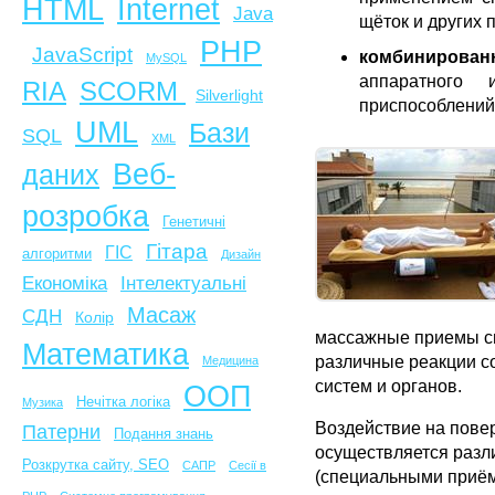
HTML
Internet
Java
щёток и других 
PHP
JavaScript
комбинирован
MySQL
аппаратного 
SCORM
RIA
Silverlight
приспособлений
UML
Бази
SQL
XML
Веб-
даних
розробка
Генетичні
Гітара
ГІС
алгоритми
Дизайн
Економіка
Інтелектуальні
Масаж
СДН
Колір
массажные приемы с
Математика
различные реакции с
Медицина
систем и органов.
ООП
Нечітка логіка
Музика
Воздействие на пове
Патерни
Подання знань
осуществляется раз
Розкрутка сайту, SEO
САПР
Сесії в
(специальными приём