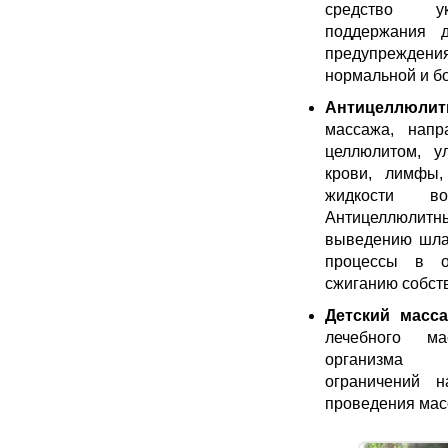
средство ук
поддержания д
предупреждения
нормальной и б
Антицеллюли
массажа, нап
целлюлитом, у
крови, лимфы,
жидкости в
Антицеллюлитн
выведению шла
процессы в ор
сжиганию собст
Детский масс
лечебного ма
организма 
ограничений 
проведения мас