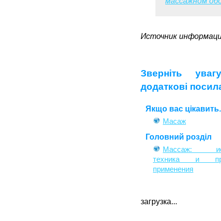
массажном об
Источник информаци
Зверніть уваг
додаткові посил
Якщо вас цікавить..
Масаж
Головний розділ
Массаж: ист
техника и пра
применения
загрузка...