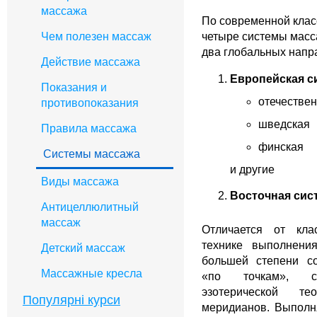
массажа
По современной клас
четыре системы масс
Чем полезен массаж
два глобальных напр
Действие массажа
Европейская с
Показания и
отечествен
противопоказания
шведская
Правила массажа
финская
Системы массажа
и другие
Виды массажа
Восточная сис
Антицеллюлитный
массаж
Отличается от кла
технике выполнени
Детский массаж
большей степени с
Массажные кресла
«по точкам», с
эзотерической т
Популярні курси
меридианов. Выполн