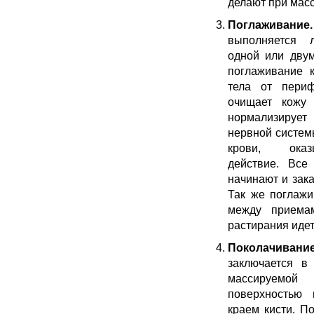
делают при масс
Поглаживание.
выполняется 
одной или двум
поглаживание 
тела от пери
очищает кожу 
нормализируе
нервной систем
крови, ока
действие. Вс
начинают и зак
Так же поглажи
между приемам
растирания идет
Поколачивание
заключается в
массируемой
поверхностью
краем кисти. П