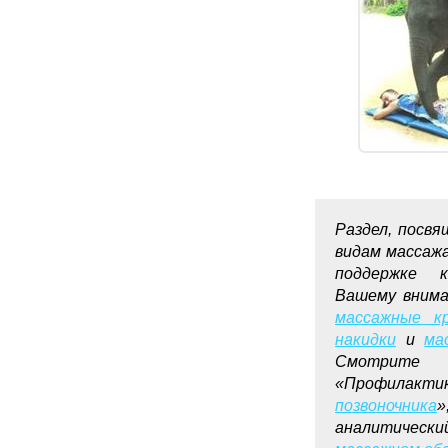
Раздел, посв
видам массаж
поддержке 
Вашему внима
массажные к
накидки
и
ма
Смотрите 
«Профила
позвоночника
»
аналитиче