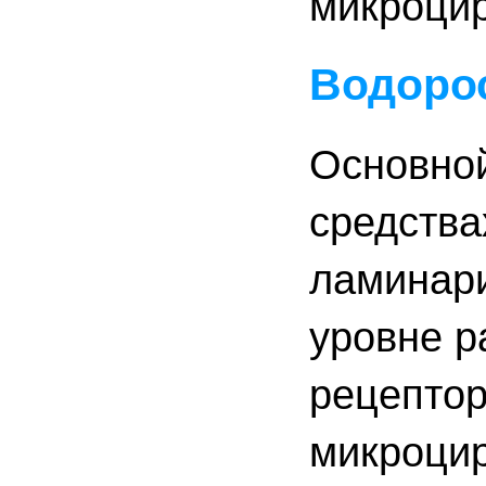
микроци
Водоро
Основной
средства
ламинари
уровне р
рецептор
микроцир