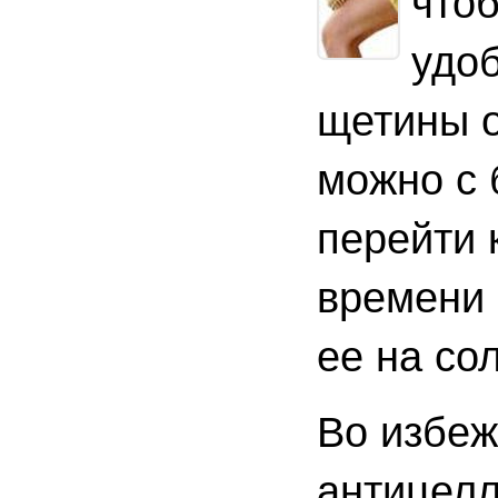
чтоб
удоб
щетины о
можно с 
перейти 
времени 
ее на со
Во избеж
антицелл