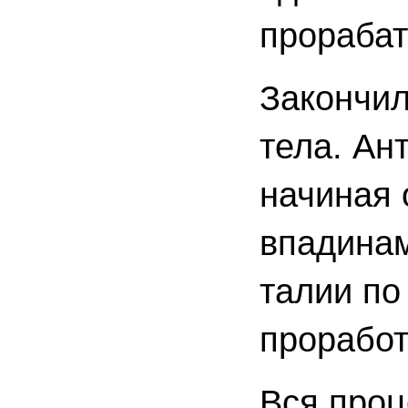
прорабат
Закончил
тела. Ан
начиная 
впадинам
талии по
проработ
Вся проц