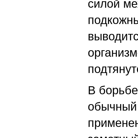
силой ме
подкожны
выводитс
организм
подтянут
В борьбе
обычный 
применен