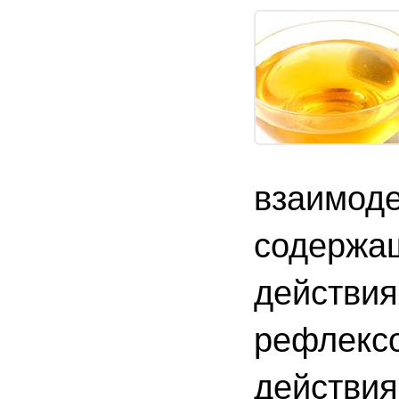
взаимоде
содержащ
действия
рефлексо
действия