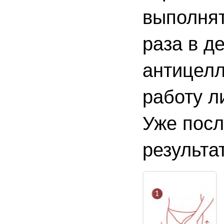
выполнят
раза в д
антицелл
работу л
Уже посл
результа