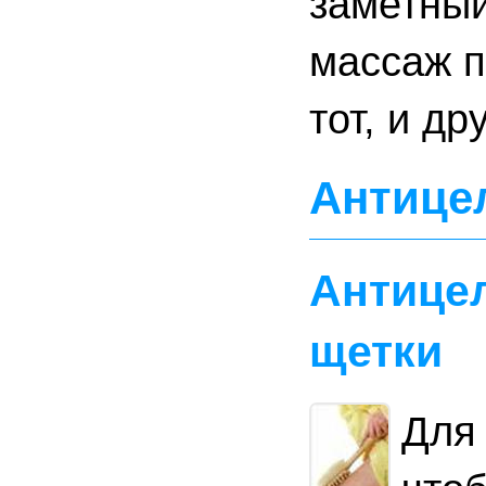
заметный
массаж п
тот, и д
Антице
Антице
щетки
Для 