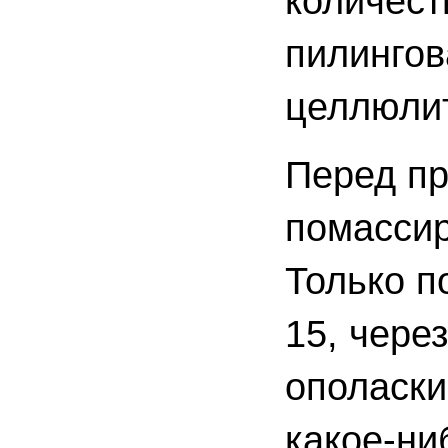
количест
пилингов
целлюлит
Перед пр
помассир
Только п
15, чере
ополаски
какое-ни