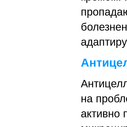
пропадаю
болезнен
адаптиру
Антице
Антицелл
на пробл
активно 