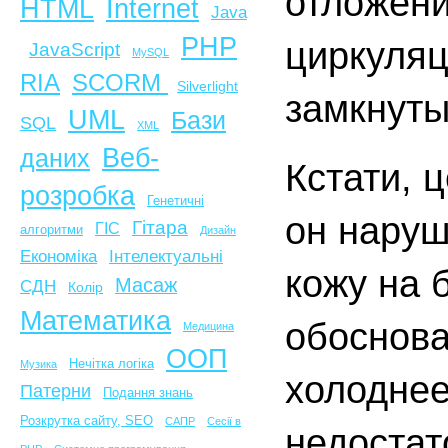
отложени
HTML
Internet
Java
PHP
циркуляц
JavaScript
MySQL
SCORM
RIA
Silverlight
замкнуты
UML
Бази
SQL
XML
Веб-
даних
Кстати, 
розробка
Генетичні
он наруш
Гітара
ГІС
алгоритми
Дизайн
Економіка
Інтелектуальні
кожу на 
Масаж
СДН
Колір
Математика
обоснова
Медицина
ООП
Нечітка логіка
Музика
холоднее
Патерни
Подання знань
Розкрутка сайту, SEO
САПР
Сесії в
недостат