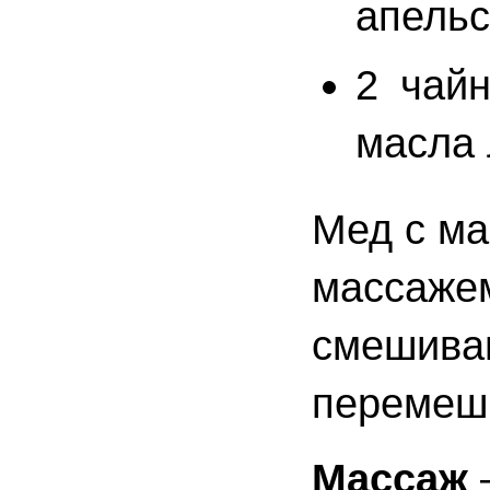
апельс
2 чай
масла 
Мед с м
массажем
смешиваю
перемеш
Массаж