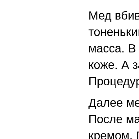
Мед вбив
тоненьки
масса. В
коже. А 
Процедур
Далее ме
После ма
кремом. 