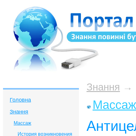
Знання
→
Головна
Массаж:
Знання
Антице
Массаж
История возникновения