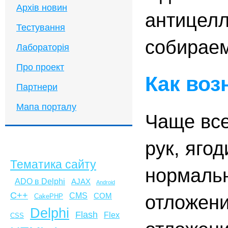
Архів новин
антицелл
Тестування
собираем
Лабораторія
Про проект
Как воз
Партнери
Мапа порталу
Чаще все
рук, яго
Тематика сайту
нормальн
ADO в Delphi
AJAX
Android
C++
CMS
отложен
COM
CakePHP
Delphi
Flash
Flex
CSS