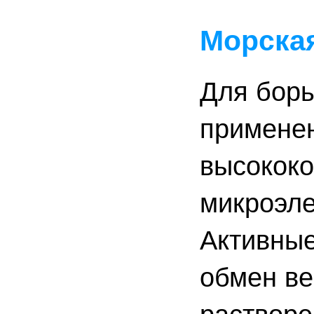
Морская
Для борь
применен
высокок
микроэле
Активные
обмен ве