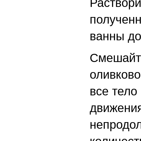
Раствори
полученн
ванны до
Смешайте
оливково
все тело
движения
непродол