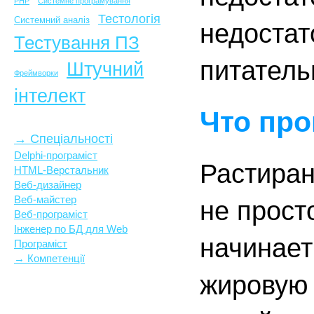
PHP
Системне програмування
Тестологія
Системний аналіз
недостат
Тестування ПЗ
питател
Штучний
Фреймворки
інтелект
Что пр
→ Спеціальності
Delphi-програміст
Растиран
HTML-Верстальник
Веб-дизайнер
Веб-майстер
не прост
Веб-програміст
Інженер по БД для Web
начинает
Програміст
→ Компетенції
жировую 