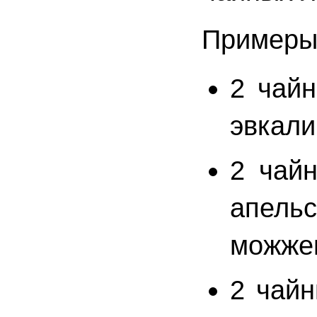
Примеры 
2 чайн
эвкали
2 чай
апель
можже
2 чайн