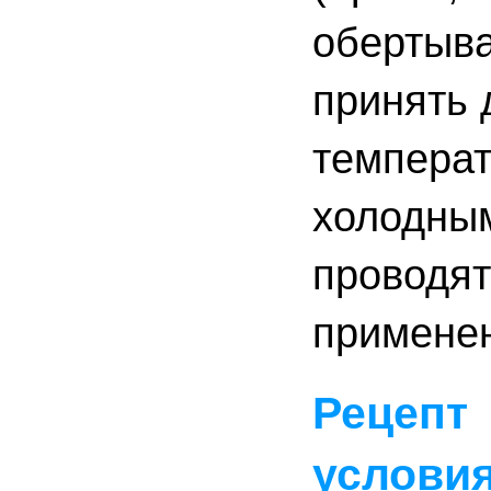
обертыва
принять 
температ
холодны
проводят
применен
Рецепт
услови