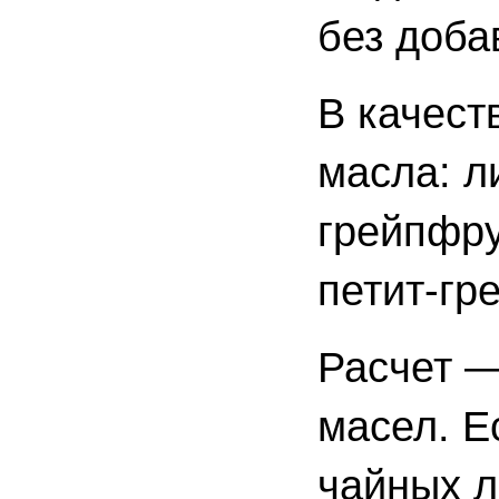
без доба
В качест
масла: л
грейпфру
петит-гр
Расчет —
масел. Е
чайных л