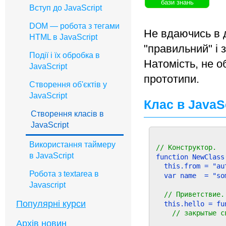
бази знань
Вступ до JavaScript
DOM — робота з тегами
Не вдаючись в д
HTML в JavaScript
"правильний" і 
Події і їх обробка в
Натомість, не 
JavaScript
прототипи.
Створення об'єктів у
JavaScript
Клас в JavaS
Створення класів в
JavaScript
Використання таймеру
// Конструктор.
в JavaScript
function NewClass(
  this.from = "au
Робота з textarea в
  var name  = "so
Javascript
// Приветствие.
Популярні курси
  this.hello = fun
// закрытые с
Архів новин