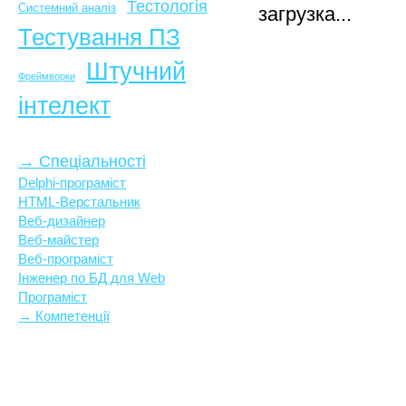
Тестологія
Системний аналіз
загрузка...
Тестування ПЗ
Штучний
Фреймворки
інтелект
→ Спеціальності
Delphi-програміст
HTML-Верстальник
Веб-дизайнер
Веб-майстер
Веб-програміст
Інженер по БД для Web
Програміст
→ Компетенції