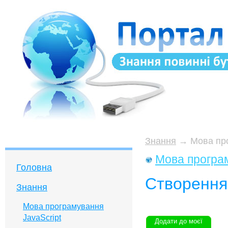
Знання
→
Мова про
Мова програм
Головна
Створення 
Знання
Мова програмування
JavaScript
Додати до моєї