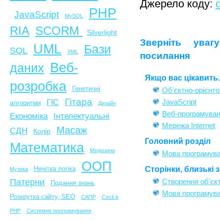
Джерело коду:
PHP
JavaScript
MySQL
SCORM
RIA
Silverlight
Зверніть уваг
UML
Бази
SQL
XML
посилання
Веб-
даних
Якщо вас цікавить..
розробка
Генетичні
Об'єктно-орієнто
Гітара
JavaScript
ГІС
алгоритми
Дизайн
Веб-програмува
Економіка
Інтелектуальні
Мережа Internet
Масаж
СДН
Колір
Головний розділ
Математика
Медицина
Мова програмува
ООП
Сторінки, близькі 
Нечітка логіка
Музика
Патерни
Створення об'єкт
Подання знань
Мова програмува
Розкрутка сайту, SEO
САПР
Сесії в
PHP
Системне програмування