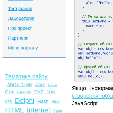
    alert("Hello,
  }

Тестування
// Метод для ус
Лабораторія
  this.setName = 
    name = n;

Про проект
  }

}

Партнери
// Создаем объект
Мапа порталу
var obj = new NewC
obj.setName("world
obj.hello();

// Другой объект 
var obj1 = new New
Тематика сайту
ADO в Delphi
AJAX
Android
Якщо інформац
C++
CMS
COM
CakePHP
створення об'є
Delphi
Flash
Flex
CSS
JavaScript.
HTML
Internet
Java