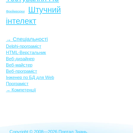
Штучний
Фреймворки
інтелект
→ Спеціальності
Delphi-програміст
HTML-Верстальник
Веб-дизайнер
Веб-майстер
Веб-програміст
Інженер по БД для Web
Програміст
→ Компетенції
Copyright © 2008—2026 Портал Знань.