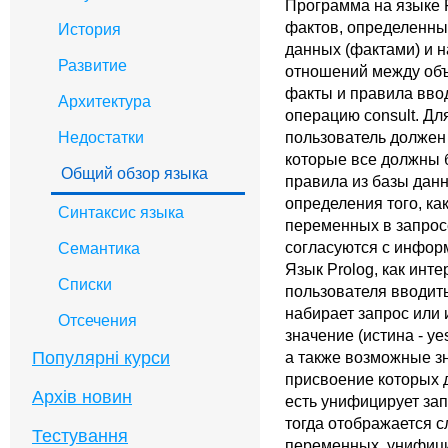
Программа на языке P
фактов, определенны
История
данных (фактами) и 
Развитие
отношений между объ
факты и правила ввод
Архитектура
операцию consult. Д
пользователь должен 
Недостатки
которые все должны 
Общий обзор языка
правила из базы дан
определения того, ка
Синтаксис языка
переменных в запрос
согласуются с инфор
Семантика
Язык Prolog, как инт
Списки
пользователя вводит
набирает запрос или
Отсечения
значение (истина - yes
Популярні курси
а также возможные з
присвоение которых д
Архів новин
есть унифицирует запр
тогда отображается 
Тестування
переменных, унифици