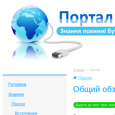
Знання
→
Пролог
Пролог
Головна
Общий обз
Знання
Пролог
Додати до моєї бази зна
Вступление