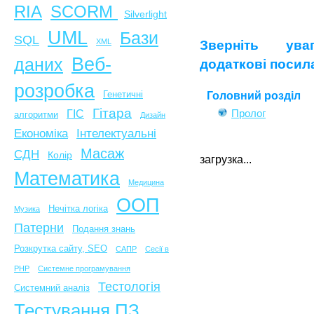
SCORM
RIA
Silverlight
UML
Бази
SQL
Зверніть ув
XML
Веб-
даних
додаткові посил
розробка
Головний розділ
Генетичні
Гітара
Пролог
ГІС
алгоритми
Дизайн
Економіка
Інтелектуальні
Масаж
СДН
Колір
загрузка...
Математика
Медицина
ООП
Нечітка логіка
Музика
Патерни
Подання знань
Розкрутка сайту, SEO
САПР
Сесії в
PHP
Системне програмування
Тестологія
Системний аналіз
Тестування ПЗ