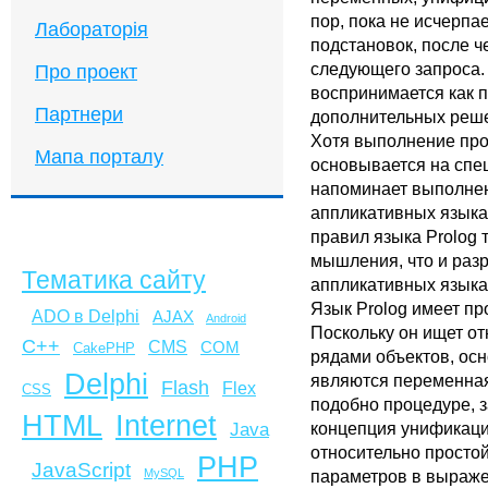
пор, пока не исчерпа
Лабораторія
подстановок, после че
следующего запроса. 
Про проект
воспринимается как 
Партнери
дополнительных реш
Хотя выполнение про
Мапа порталу
основывается на спе
напоминает выполне
аппликативных языка
правил языка Prolog 
мышления, что и разр
Тематика сайту
аппликативных языка
Язык Prolog имеет пр
ADO в Delphi
AJAX
Android
Поскольку он ищет о
C++
CMS
COM
CakePHP
рядами объектов, ос
Delphi
являются переменная
Flash
Flex
CSS
подобно процедуре, з
HTML
Internet
концепция унификаци
Java
относительно просто
PHP
JavaScript
MySQL
параметров в выраже