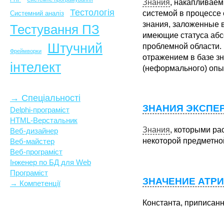
Знания
,
накапливаем
Тестологія
системой в процессе
Системний аналіз
знания, заложенные в
Тестування ПЗ
имеющие статуса абс
Штучний
проблемной области. 
Фреймворки
отражением в базе з
інтелект
(неформального) опы
→ Спеціальності
ЗНАНИЯ ЭКСПЕ
Delphi-програміст
HTML-Верстальник
Знания
,
которыми рас
Веб-дизайнер
некоторой предметно
Веб-майстер
Веб-програміст
Інженер по БД для Web
Програміст
ЗНАЧЕНИЕ АТР
→ Компетенції
Константа,
приписанна