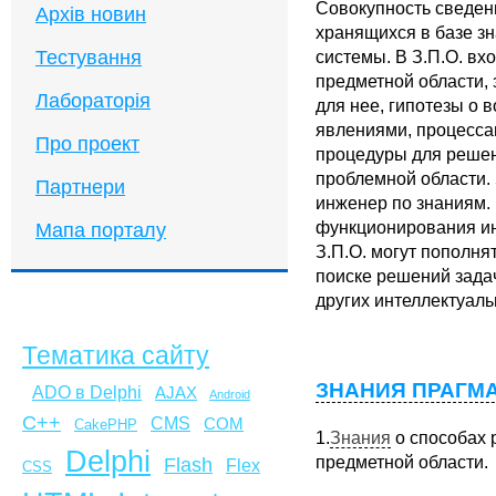
Совокупность
сведени
Архів новин
хранящихся в базе з
Тестування
системы. В З.П.О. вх
предметной области,
Лабораторія
для нее, гипотезы о 
явлениями, процесса
Про проект
процедуры для решен
проблемной области. 
Партнери
инженер по знаниям.
функционирования и
Мапа порталу
З.П.О. могут пополня
поиске решений зада
других интеллектуаль
Тематика сайту
ЗНАНИЯ ПРАГМ
ADO в Delphi
AJAX
Android
C++
CMS
COM
CakePHP
1.
Знания
о способах
р
Delphi
предметной области.
Flash
Flex
CSS