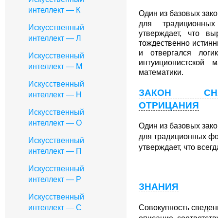
интеллект — К
Один из базовых зак
для традиционны
Искусственный
утверждает, что в
интеллект — Л
тождественно истинны
и отвергался логи
Искусственный
интуиционистской м
интеллект — М
математики.
Искусственный
ЗАКОН СН
интеллект — Н
ОТРИЦАНИЯ
Искусственный
интеллект — О
Один из базовых
зако
для традиционных фо
Искусственный
утверждает, что всег
интеллект — П
Искусственный
интеллект — Р
ЗНАНИЯ
Искусственный
Совокупность
сведен
интеллект — C