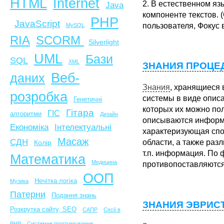
HTML
Internet
2.
В естественном язы
Java
компоненте текстов. 
PHP
JavaScript
пользователя, Фокус 
MySQL
SCORM
RIA
Silverlight
UML
Бази
SQL
XML
ЗНАНИЯ ПРОЦЕ
Веб-
даних
Знания
,
хранящиеся в
розробка
системы в виде опис
Генетичні
которых их можно пол
Гітара
ГІС
алгоритми
Дизайн
описываются информа
Економіка
Інтелектуальні
характеризующая спо
Масаж
СДН
области, а также раз
Колір
т.п. информация. По 
Математика
Медицина
противопоставляются
ООП
Нечітка логіка
Музика
Патерни
Подання знань
ЗНАНИЯ ЭВРИС
Розкрутка сайту, SEO
САПР
Сесії в
PHP
Системне програмування