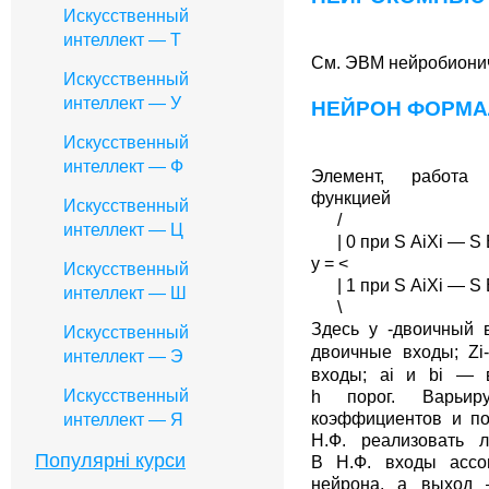
Искусственный
интеллект — Т
См. ЭВМ нейробиони
Искусственный
интеллект — У
НЕЙРОН ФОРМ
Искусственный
интеллект — Ф
Элемент, работа 
функцией
Искусственный
/
интеллект — Ц
| 0 при S AiXi — S B
y = <
Искусственный
| 1 при S AiXi — S B
интеллект — Ш
\
Здесь y -двоичный 
Искусственный
двоичные входы;
Zi
интеллект — Э
входы; ai и bi — 
Искусственный
h порог. Варьир
коэффициентов и п
интеллект — Я
Н.Ф. реализовать 
Популярні курси
В Н.Ф. входы ассо
нейрона, а выход 