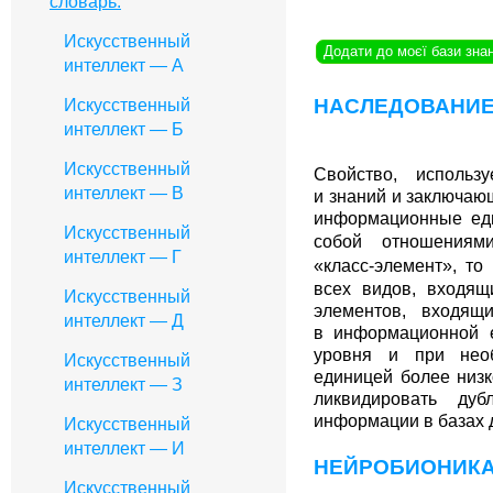
словарь.
Искусственный
Додати до моєї бази зна
интеллект — А
НАСЛЕДОВАНИ
Искусственный
интеллект — Б
Искусственный
Свойство, исполь
интеллект — B
и знаний и заключающ
информационные ед
Искусственный
собой отношения
интеллект — Г
«класс-элемент»
, то
всех видов, входящ
Искусственный
элементов, входящ
интеллект — Д
в информационной 
уровня и при необ
Искусственный
единицей более низк
интеллект — З
ликвидировать ду
информации в базах 
Искусственный
интеллект — И
НЕЙРОБИОНИК
Искусственный