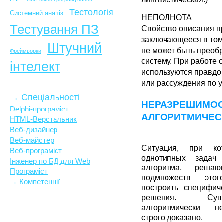
Тестологія
Системний аналіз
НЕПОЛНОТА
Тестування ПЗ
Свойство описания п
заключающееся в том,
Штучний
не может быть преоб
Фреймворки
систему. При работе
інтелект
используются правд
или рассуждения по 
→ Спеціальності
НЕРАЗРЕШИМО
Delphi-програміст
АЛГОРИТМИЧЕС
HTML-Верстальник
Веб-дизайнер
Веб-майстер
Ситуация, при ко
Веб-програміст
однотипных задач
Інженер по БД для Web
алгоритма, реша
Програміст
подмножеств это
→ Компетенції
построить специфич
решения. Сущ
алгоритмически н
строго доказано.