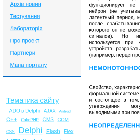
Архів новин
функционирует не 
нейрон (не учитыва
Тестування
латентный период, к
после срабатывани
Лабораторія
которого он не мож
сигналов). Но и
Про проект
используется при 
устройств, разраба
Партнери
(например, перцептро
Мапа порталу
НЕМОНОТОННОС
Свойство, характерн
формальной системе 
Тематика сайту
и состоящее в том
утверждения мо
ADO в Delphi
AJAX
Android
выводимыми при поя
C++
CMS
COM
CakePHP
НЕОПРЕДЕЛЕН
Delphi
Flash
Flex
CSS