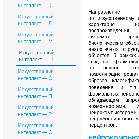
интеллект — К
Направление 
Искусственный
по искусственному 
интеллект — Л
характерно и
воспроизведения
Искусственный
системах проц
интеллект — М
биологическим объек
аналогичных струк
Искусственный
объектов. В рамках
интеллект — Н
созданы формальн
на основе кото
Искусственный
позволяющие решат
интеллект — О
образов, классифик
поведения
и т. п.
Искусственный
формальных нейронов
интеллект — П
обладающим широк
возможностями.
Искусственный
нейрокомпьют
интеллект — Р
нейробионического у
перцептрон.
Искусственный
интеллект — C
НЕЙРОКОМПЬЮ