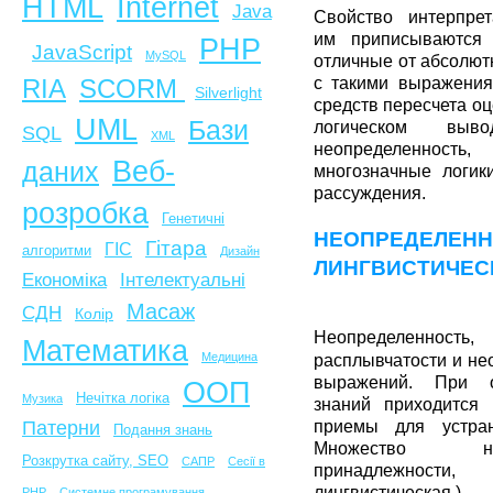
HTML
Internet
Java
Свойство интерпре
им приписываются 
PHP
JavaScript
MySQL
отличные от абсолют
с такими выражения
SCORM
RIA
Silverlight
средств пересчета о
UML
Бази
логическом выв
SQL
XML
неопределенность
Веб-
даних
многозначные логик
рассуждения.
розробка
Генетичні
НЕОПРЕДЕЛЕН
Гітара
ГІС
алгоритми
Дизайн
ЛИНГВИСТИЧЕС
Економіка
Інтелектуальні
Масаж
СДН
Колір
Неопределеннос
Математика
Медицина
расплывчатости и не
выражений. При о
ООП
Нечітка логіка
Музика
знаний приходится
Патерни
приемы для устра
Подання знань
Множество не
Розкрутка сайту, SEO
САПР
Сесії в
принадлежно
лингвистическая.)
PHP
Системне програмування