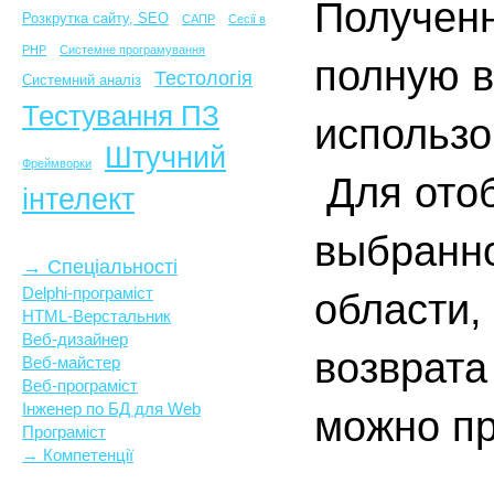
Полученн
Розкрутка сайту, SEO
САПР
Сесії в
PHP
Системне програмування
полную в
Тестологія
Системний аналіз
Тестування ПЗ
использо
Штучний
Фреймворки
Для отоб
інтелект
выбранно
→ Спеціальності
Delphi-програміст
области,
HTML-Верстальник
Веб-дизайнер
возврата
Веб-майстер
Веб-програміст
Інженер по БД для Web
можно пр
Програміст
→ Компетенції