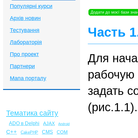
Популярні курси
Додати до моєї бази зна
Архів новин
Часть 1
Тестування
Лабораторія
Про проект
Для нача
Партнери
рабочую 
Мапа порталу
задать с
(рис.1.1
Тематика сайту
ADO в Delphi
AJAX
Android
C++
CMS
COM
CakePHP