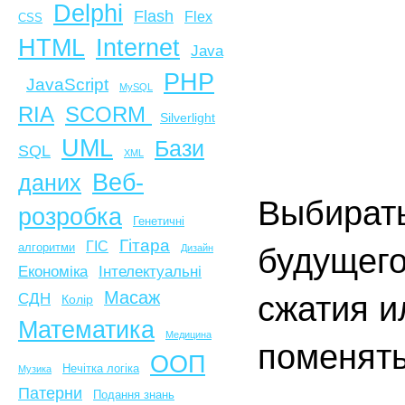
Delphi
Flash
Flex
CSS
HTML
Internet
Java
PHP
JavaScript
MySQL
SCORM
RIA
Silverlight
UML
Бази
SQL
XML
Веб-
даних
Выбирать
розробка
Генетичні
Гітара
ГІС
алгоритми
будущего
Дизайн
Економіка
Інтелектуальні
Масаж
СДН
сжатия и
Колір
Математика
Медицина
поменять
ООП
Нечітка логіка
Музика
Патерни
Подання знань