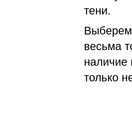
тени.
Выберем 
весьма т
наличие 
только н