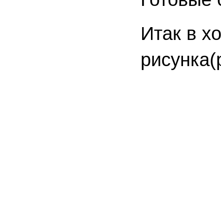
Итак в х
рисунка(р