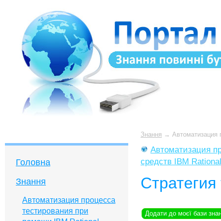
Знання
→
Автоматизация 
Автоматизация п
средств IBM Rationa
Головна
Стратегия
Знання
Автоматизация процесса
тестирования при
Додати до моєї бази зна