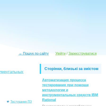
→ Пошук по сайту
Увійти
/
Зареєструватися
Сторінки, близькі за змістом
рументальных
Автоматизация процесса
тестирования при помощи
методологии и
инструментальных средств IBM
Rational
Тестування ПЗ