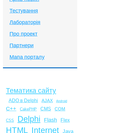
Тестування
Лабораторія
Про проект
Партнери
Мапа порталу
Тематика сайту
ADO в Delphi
AJAX
Android
C++
CMS
COM
CakePHP
Delphi
Flash
Flex
CSS
HTML
Internet
Java