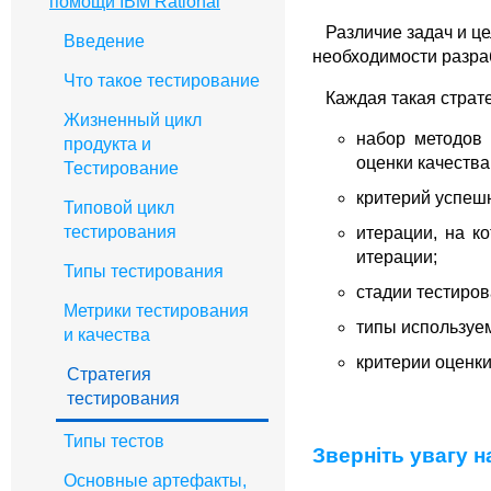
помощи IBM Rational
Различие задач и це
Введение
необходимости разра
Что такое тестирование
Каждая такая страте
Жизненный цикл
набор методов 
продукта и
оценки качества
Тестирование
критерий успеш
Типовой цикл
тестирования
итерации, на к
итерации;
Типы тестирования
стадии тестиров
Метрики тестирования
типы используем
и качества
критерии оценки
Стратегия
тестирования
Типы тестов
Зверніть увагу н
Основные артефакты,