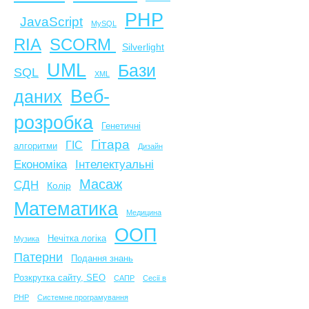
PHP
JavaScript
MySQL
SCORM
RIA
Silverlight
UML
Бази
SQL
XML
Веб-
даних
розробка
Генетичні
Гітара
ГІС
алгоритми
Дизайн
Економіка
Інтелектуальні
Масаж
СДН
Колір
Математика
Медицина
ООП
Нечітка логіка
Музика
Патерни
Подання знань
Розкрутка сайту, SEO
САПР
Сесії в
PHP
Системне програмування