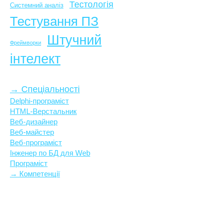
Тестологія
Системний аналіз
Тестування ПЗ
Штучний
Фреймворки
інтелект
→ Спеціальності
Delphi-програміст
HTML-Верстальник
Веб-дизайнер
Веб-майстер
Веб-програміст
Інженер по БД для Web
Програміст
→ Компетенції