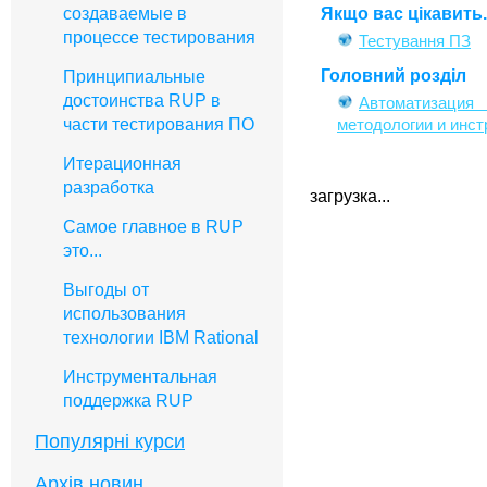
Якщо вас цікавить..
создаваемые в
процессе тестирования
Тестування ПЗ
Головний розділ
Принципиальные
достоинства RUP в
Автоматизация
части тестирования ПО
методологии и инст
Итерационная
разработка
загрузка...
Самое главное в RUP
это...
Выгоды от
использования
технологии IBM Rational
Инструментальная
поддержка RUP
Популярні курси
Архів новин