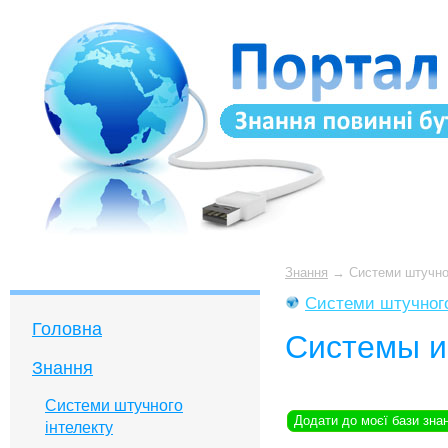
Знання
→
Системи штучно
Системи штучного
Головна
Системы и
Знання
Системи штучного
Додати до моєї бази зна
інтелекту