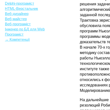
Delphi-програміст
решения задачи
HTML-Верстальник
алгоритмически
Веб-дизайнер
заданной после
Веб-майстер
Трактовка эврис
Веб-програміст
обусловила поя
Інженер по БД для Web
программ Ньюэл
Програміст
программы моде
→ Компетенції
доказательств т
В начале 70-х 
методику соста
работы Ньюэлла
технологическо
институте такж
противоположно
относились к ф
исследованиях 
Моделированию 
На дальнейшие 
резолюций Робин