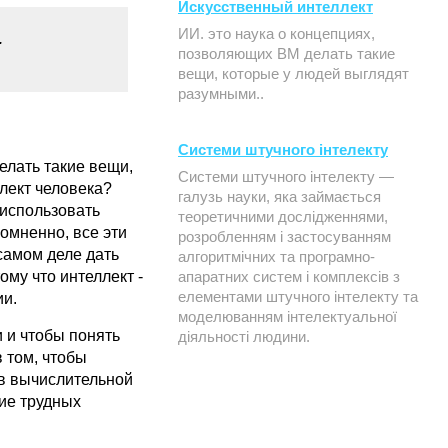
Искусственный интеллект
ИИ. это наука о концепциях,
.
позволяющих ВМ делать такие
вещи, которые у людей выглядят
разумными..
Системи штучного інтелекту
елать такие вещи,
Системи штучного інтелекту —
лект человека?
галузь науки, яка займається
 использовать
теоретичними дослідженнями,
омненно, все эти
розробленням і застосуванням
 самом деле дать
алгоритмічних та програмно-
му что интеллект -
апаратних систем і комплексів з
елементами штучного інтелекту та
ии.
моделюванням інтелектуальної
 и чтобы понять
діяльності людини.
 том, чтобы
в вычислительной
ие трудных