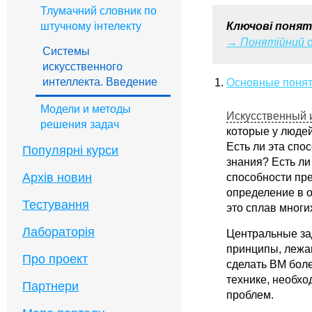
Тлумачний словник по
штучному інтелекту
Ключові понят
→ Понятійний с
Системы
искусственного
интеллекта. Введение
Основные понят
Модели и методы
Искусственный 
решения задач
которые у людей
Есть ли эта спо
Популярні курси
знания? Есть ли
Архів новин
способности пре
определение в о
Тестування
это сплав многи
Лабораторія
Центральные з
принципы, лежащ
Про проект
сделать ВМ бол
технике, необхо
Партнери
проблем.