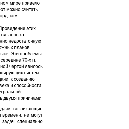
ьном мире привело
бот можно считать
фордском
ы
Проведение этих
связанных с
енно недостаточную
ложных планов
зыке. Эти проблемы
ередине 70-х гг,
рной чертой явилось
онирующих систем,
ачи, к созданию
века и способности
егральной
ь двумя причинами:
адачи, возникающие
 времени, не могут
 задач специально