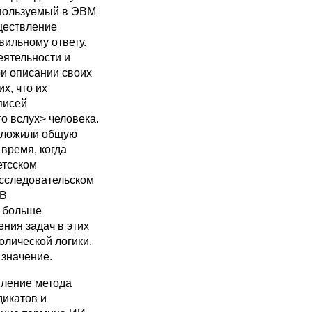
спользуемый в ЭВМ
ществление
ильному ответу.
еятельности и
при описании своих
х, что их
писей
о вслух> человека.
едложили общую
время, когда
етсском
исследовательском
 В
я больше
ния задач в этих
лической логики.
значение.
вление метода
дикатов и