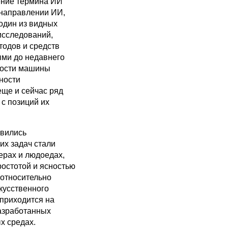
ение термина ИИ
 направлении ИИ,
 один из видных
исследований,
тодов и средств
ыми до недавнего
вности машины
ности
еще и сейчас ряд
 с позиций их
явились
их задач стали
ерах и людоедах,
ростотой и ясностью
 относительно
кусственного
 приходится на
разработанных
х средах.