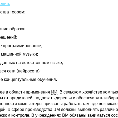
ения.
ства теорем;
ание образов;
решений;
е программирование;
 машинной музыки;
данных на естественном языке;
я сети (нейросети);
е концептуальные обучения.
ее в области применения
ИИ
: В сельском хозяйстве комп
ы от вредителей, подрезать деревья и обеспечивать избира
енности компьютеры призваны работать там, где возника
дей. В сфере производства ВМ должны выполнять различног
ческом контроле. В учреждениях ВМ обязаны заниматься со