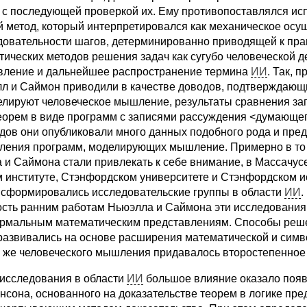
 с последующей проверкой их. Ему противопоставлялся и
й метод, который интерпретировался как механическое осу
довательности шагов, детерминированно приводящей к прав
тических методов решения задач как сугубо человеческой д
вление и дальнейшее распространение термина
ИИ
. Так, 
л и Саймон приводили в качестве доводов, подтверждающи
лируют человеческое мышление, результаты сравнения за
еорем в виде программ с записями рассуждения <думающег
годов они опубликовали много данных подобного рода и пр
вления программ, моделирующих мышление. Примерно в то 
 и Саймона стали привлекать к себе внимание, в Массачус
м институте, Стэнфордском университете и Стэнфордском 
е сформировались исследовательские группы в области
ИИ
.
сть ранним работам Ньюэлла и Саймона эти исследовани
ормальным математическим представлениям. Способы реше
развивались на основе расширения математической и симво
же человеческого мышления придавалось второстепенное 
исследования в области
ИИ
большое влияние оказало поя
сона, основанного на доказательстве теорем в логике пре