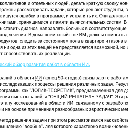
коллективов и отдельных людей, делать краткую сводку нов
должны рассматривать задачи, которые решают студенты, в
к ищутся ошибки в программе, и устранять их. Они должны
ркнигами, хранящимися в памяти вычислительных систем. В
 ставить диагноз, направлять больных в соответствующие 
 ход лечения. В домашнем хозяйстве ВМ должны помогать с
одуктов, следить за состоянием пола в квартире и газона в 
 ни одна из этих вещей не представляется возможной, но 
т способствовать их реализации.
еский обзор развития работ в области ИИ.
ваний в области
ИИ
(конец 50-х годов) связывают с работа
 исследовавших процессы решения различных задач. Резул
программы как "ЛОГИК-ТЕОРЕТИК", предназначенная для д
лении высказываний, и "ОБЩИЙ РЕШАТЕЛЬ ЗАДАЧ". Эти р
этапу исследований в области ИИ, связанному с разработк
и на основе применения разнообразных эвристических ме
метод решения задачи при этом рассматривался как свойс
ышлению "вообще", для которого характерно возникновени