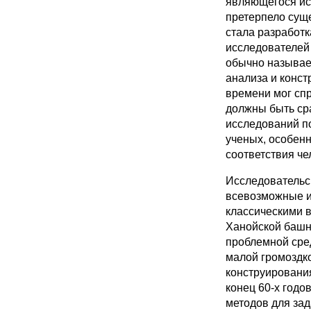
являющегося ис
претерпело сущ
стала разработк
исследователей 
обычно называем
анализа и конс
времени мог спр
должны быть ср
исследований по
ученых, особенн
соответствия ч
Исследовательс
всевозможные иг
классическими в
Ханойской башне
проблемной сред
малой громоздко
конструирования
конец 60-х годо
методов для зад