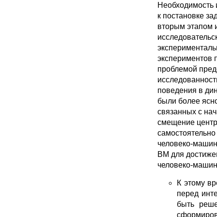
Необходимость 
к постановке за
вторым этапом 
исследовательск
эксперименталь
экспериментов 
проблемой пред
исследованность
поведения в ди
были более ясно
связанных с нач
смещение центр
самостоятельно
человеко-машин
ВМ для достиже
человеко-машин
К этому в
перед инт
быть реше
сформиров