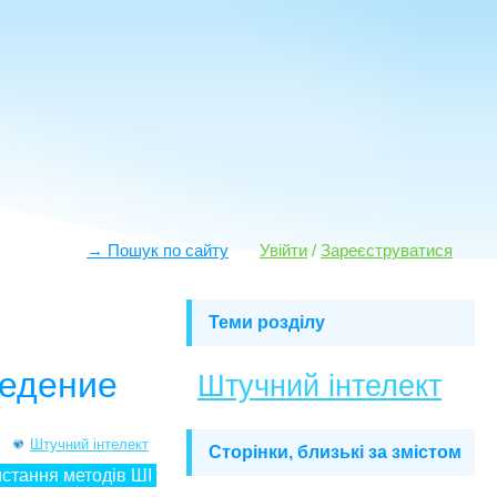
→ Пошук по сайту
Увійти
/
Зареєструватися
Теми розділу
ведение
Штучний інтелект
Штучний інтелект
Сторінки, близькі за змістом
стання методів ШІ