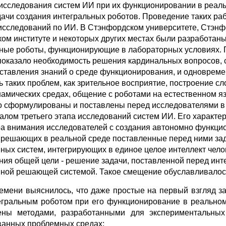
исследования систем ИИ при их функционировании в реал
дачи создания интегральных роботов. Проведение таких ра
исследований по ИИ. В Стэнфордском университете, Стэн
ом институте и некоторых других местах были разработан
ные роботы, функционирующие в лабораторных условиях. 
показало необходимость решения кардинальных вопросов, 
ставления знаний о среде функционирования, и одноврем
 таких проблем, как зрительное восприятие, построение с
намических средах, общение с роботами на естественном я
 сформулированы и поставлены перед исследователями в с
алом третьего этапа исследований систем ИИ. Его характе
а внимания исследователей с создания автономно функци
 решающих в реальной среде поставленные перед ними зад
ных систем, интегрирующих в единое целое интеллект чело
ния общей цели - решение задачи, поставленной перед инт
ной решающей системой. Такое смещение обуславливалос
ремени выяснилось, что даже простые на первый взгляд з
егральным роботом при его функционирование в реальном
ны методами, разработанными для экспериментальных
анных проблемных средах;