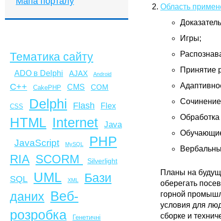
Мапа порталу
Область примен
Доказатель
Игры;
Распознав
Тематика сайту
Принятие 
ADO в Delphi
AJAX
Android
Адаптивно
C++
CMS
COM
CakePHP
Delphi
Сочинение
Flash
Flex
CSS
Обработка 
HTML
Internet
Java
Обучающиес
PHP
JavaScript
MySQL
Вербальны
SCORM
RIA
Silverlight
Планы на будущ
UML
Бази
SQL
XML
оберегать посев
Веб-
горной промышл
даних
условия для лю
розробка
сборке и техни
Генетичні