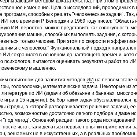
черпывающим методом доказательства. При этом определ
ественное изменение. Целью исследований, проводимых в
а программ, способных решать "человеческие задачи". Так,
ИИ того времени Р. Бенерджи в 1969 году писал: "Область 
ую ИИ, вероятно, можно представить как совокупность ме
труирования машин, способных выполнять задания, с котор
авиться только человек. При этом по скорости и эффекти
авнимы с человеком." Функциональный подход к направлен
 ИИ сохранился в основном до настоящего времени, хотя 
о психологов, пытаются оценивать результаты работ по ИИ
еловеческому мышлению.
ким полигоном для развития методов
ИИ
на первом этапе 
ры, головоломки, математические задачи. Некоторые из эт
 литературе по ИИ (задачи об обезьяне и бананах, миссион
 игра в 15 и другие). Выбор таких задач обуславливался п
ы (среды, в которой разворачивается решение задачи), ее
стью, возможностью достаточно легкого подбора и даже ис
 "под метод". Основной расцвет такого рода исследований
в, после чего стали делаться первые попытки применения 
ач, решаемых не в искусственных, а в реальных проблемны