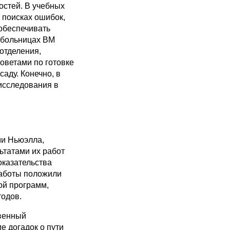
остей. В учебных
 поисках ошибок,
 обеспечивать
 больницах ВМ
отделения,
оветами по готовке
саду. Конечно, в
исследования в
ми Ньюэлла,
ьтатами их работ
оказательства
аботы положили
ой программ,
тодов.
твенный
е догадок о пути