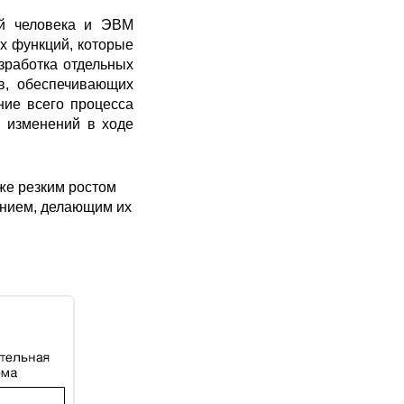
ей человека и ЭВМ
х функций, которые
зработка отдельных
в, обеспечивающих
ние всего процесса
м изменений в ходе
же резким ростом
ением, делающим их