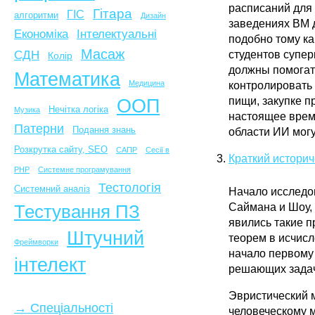
расписаний для 
Гітара
ГІС
алгоритми
Дизайн
заведениях ВМ 
Економіка
Інтелектуальні
подобно тому ка
Масаж
СДН
студентов супе
Колір
должны помогать
Математика
Медицина
контролировать
пищи, закупке пр
ООП
Нечітка логіка
Музика
настоящее время
Патерни
Подання знань
области ИИ могу
Розкрутка сайту, SEO
САПР
Сесії в
Краткий историч
PHP
Системне програмування
Тестологія
Системний аналіз
Начало исследо
Тестування ПЗ
Саймана и Шоу,
явились такие 
Штучний
теорем в исчис
Фреймворки
начало первому 
інтелект
решающих задач
Эвристический 
→ Спеціальності
человеческому м