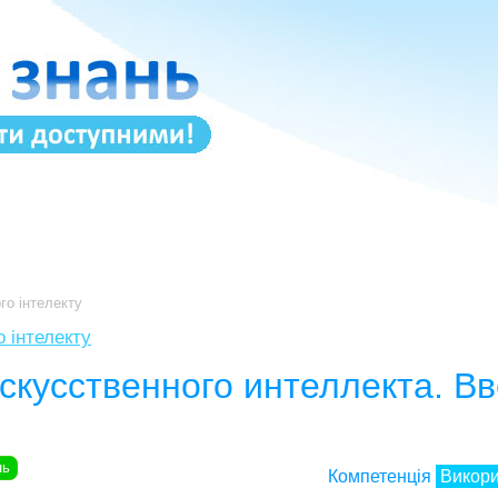
го інтелекту
 інтелекту
скусственного интеллекта. В
нь
Компетенція
Викори