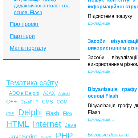
дидактичної онтології на
інформаційної стру
основі Flash
Підсистема пошуку
Про проект
Докладніше →
Партнери
Засоби візуалізац
Мапа порталу
використанням різн
Засоби візуалізац
використанням різном
Докладніше →
Тематика сайту
Візуалізація граф
ADO в Delphi
AJAX
Android
основі Flash
C++
CMS
COM
CakePHP
Візуалізація графу д
Delphi
Flash
Flash
Flex
CSS
Докладніше →
HTML
Internet
Java
PHP
Беговые дорожки
.
JavaScript
MySQL