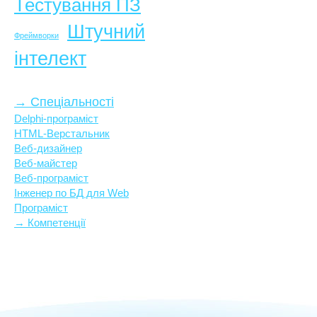
Тестування ПЗ
Штучний
Фреймворки
інтелект
→ Спеціальності
Delphi-програміст
HTML-Верстальник
Веб-дизайнер
Веб-майстер
Веб-програміст
Інженер по БД для Web
Програміст
→ Компетенції