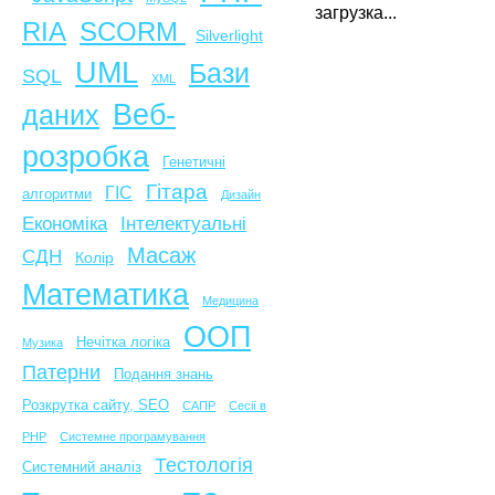
загрузка...
SCORM
RIA
Silverlight
UML
Бази
SQL
XML
Веб-
даних
розробка
Генетичні
Гітара
ГІС
алгоритми
Дизайн
Економіка
Інтелектуальні
Масаж
СДН
Колір
Математика
Медицина
ООП
Нечітка логіка
Музика
Патерни
Подання знань
Розкрутка сайту, SEO
САПР
Сесії в
PHP
Системне програмування
Тестологія
Системний аналіз