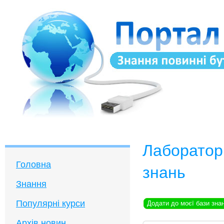
Лаборатор
Головна
знань
Знання
Популярні курси
Додати до моєї бази зна
Архів новин