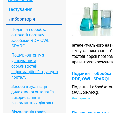
Тестування
Лабораторія
Подання і обробка
онтології порталу
засобами RDF, OWL,
інтелектуального нав
SPARQL
тестуванням знань. У
Пошук контенту з
тестові версії програ
урахуванням
презентують результа
особливостей
інформаційної структури
Подання і обробка 
порталу
RDF, OWL, SPARQL
Засоби візуалізації
Подання і обробка он
дидактичної онтології з
OWL, SPARQL
використанням
Докладніше →
різноманітних діаграм
Візуалізація графу
Пошук контенту з