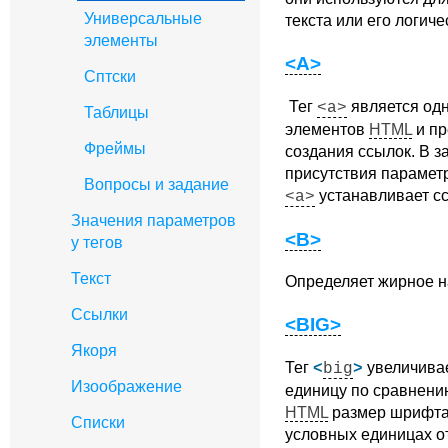
Универсальные
текста или его логич
элементы
<A>
Сптски
Тег
является од
<a>
Таблицы
элементов
HTML
и пр
Фреймы
создания ссылок. В з
присутствия параме
Вопросы и задание
устанавливает сс
<a>
Значения параметров
<B>
у тегов
Текст
Определяет жирное н
Ссылки
<BIG>
Якоря
Тег
увеличива
<
big
>
Изоображение
единицу по сравнени
HTML
размер шрифта
Списки
условных единицах от