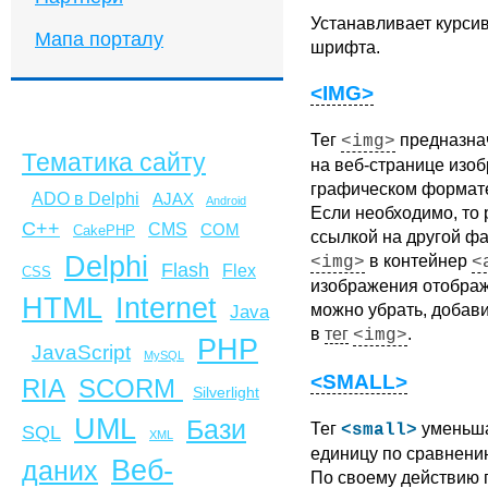
Устанавливает курси
Мапа порталу
шрифта.
<IMG>
Тег
предназна
<img>
Тематика сайту
на веб-странице изо
графическом форма
ADO в Delphi
AJAX
Android
Если необходимо, то 
C++
CMS
COM
CakePHP
ссылкой на другой ф
Delphi
в контейнер
<img>
<
Flash
Flex
CSS
изображения отображ
HTML
Internet
можно убрать, добав
Java
в
тег
.
<img>
PHP
JavaScript
MySQL
<SMALL>
SCORM
RIA
Silverlight
UML
Бази
Тег
уменьша
<small>
SQL
XML
единицу по сравнени
Веб-
даних
По своему действию 