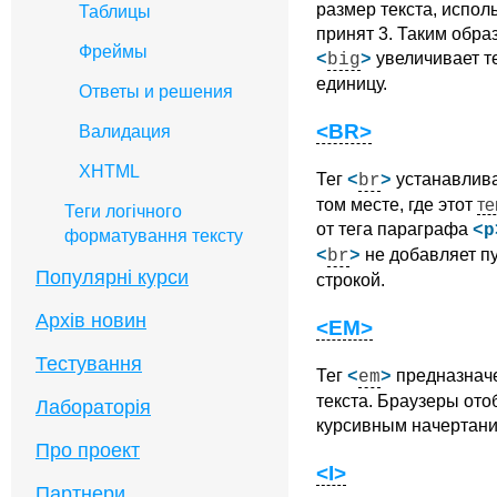
размер текста, испо
Таблицы
принят 3. Таким обр
Фреймы
увеличивает т
<
big
>
единицу.
Ответы и решения
<BR>
Валидация
XHTML
Тег
устанавлива
<
br
>
том месте, где этот
те
Теги логічного
от тега параграфа
<p
форматування тексту
не добавляет пу
<
br
>
Популярні курси
строкой.
Архів новин
<EM>
Тестування
Тег
предназначе
<
em
>
текста. Браузеры ото
Лабораторія
курсивным начертани
Про проект
<I>
Партнери