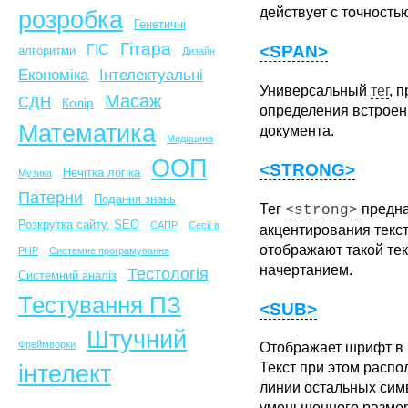
действует с точность
розробка
Генетичні
Гітара
<SPAN>
ГІС
алгоритми
Дизайн
Економіка
Інтелектуальні
Универсальный
тег
, 
Масаж
СДН
Колір
определения встроен
Математика
документа.
Медицина
ООП
<STRONG>
Нечітка логіка
Музика
Патерни
Подання знань
Тег
предна
<strong>
Розкрутка сайту, SEO
САПР
Сесії в
акцентирования текс
отображают такой те
PHP
Системне програмування
начертанием.
Тестологія
Системний аналіз
Тестування ПЗ
<SUB>
Штучний
Фреймворки
Отображает шрифт в 
інтелект
Текст при этом распо
линии остальных сим
уменьшенного разме