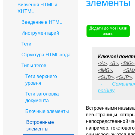
элементы
Вивчення HTML и
XHTML
Введение в HTML
Додати до моєї бази
Инструментарий
знань
Теги
Структура HTML-кода
Ключові понят
<A>
,
<B>
,
<BIG>
Типы тегов
<IMG>
,
<SM
Теги верхнего
<SUB>
,
<SUP>
.
уровня
→ Семантич
розділу
Теги заголовка
документа
Встроенными называ
Блочные элементы
веб-страницы, котор
непосредственной ча
Встроенные
например, текстового
элементы
они используются дл