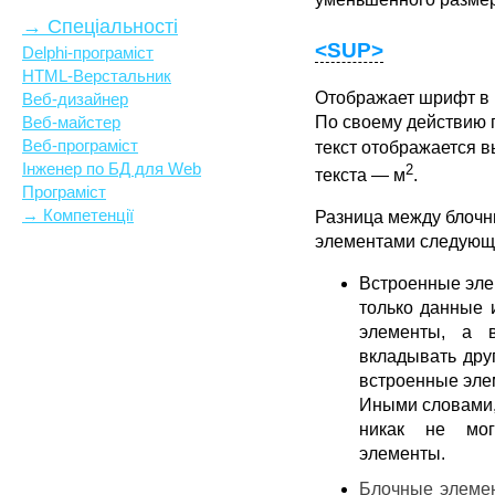
→ Спеціальності
<SUP>
Delphi-програміст
HTML-Верстальник
Отображает шрифт в 
Веб-дизайнер
Веб-майстер
По своему действию 
Веб-програміст
текст отображается 
Інженер по БД для Web
2
текста — м
.
Програміст
→ Компетенції
Разница между блоч
элементами следующ
Встроенные эле
только данные 
элементы, а 
вкладывать дру
встроенные эле
Иными словами,
никак не мог
элементы.
Блочные элеме