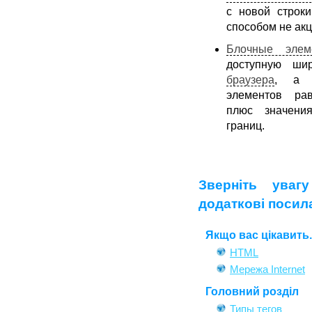
с новой строки
способом не ак
Блочные элем
доступную шир
браузера
, а 
элементов ра
плюс значени
границ.
Зверніть уваг
додаткові посил
Якщо вас цікавить..
HTML
Мережа Internet
Головний розділ
Типы тегов