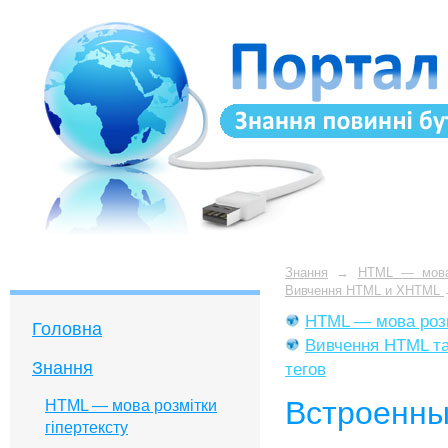
Знання
→
HTML — мова 
Вивчення HTML и XHTML
HTML — мова розм
Головна
Вивчення HTML 
Знання
тегов
Встроенн
HTML — мова розмітки
гіпертексту