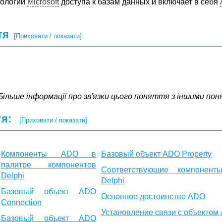
нологии
Microsoft
доступа к базам данных и включает в себя
тя
[Приховати / показати]
ільше інформації про зв'язки цього поняття з іншими п
тя:
[Приховати / показати]
Компоненты ADO в
Базовый объект ADO Property
палитре компонентов
Соответствующие компонен
Delphi
Delphi
Базовый объект ADO
Основное достоинство ADO
Connection
Установление связи с объектом
Базовый объект ADO