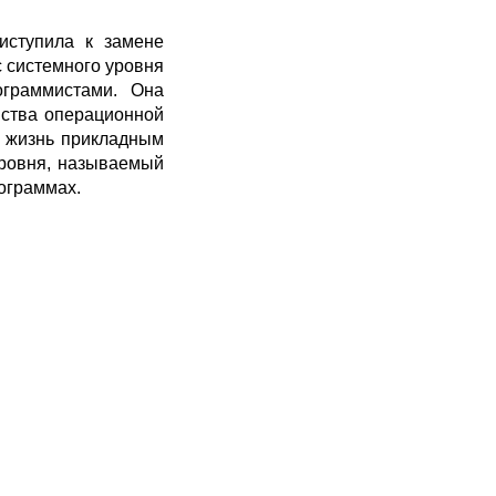
иступила к замене
 системного уровня
ограммистами. Она
йства операционной
ь жизнь прикладным
уровня, называемый
ограммах.