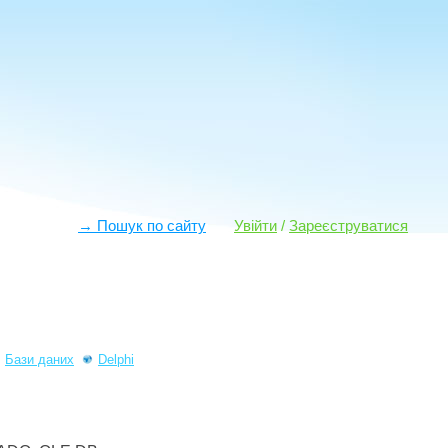
→ Пошук по сайту
Увійти
/
Зареєструватися
Бази даних
Delphi