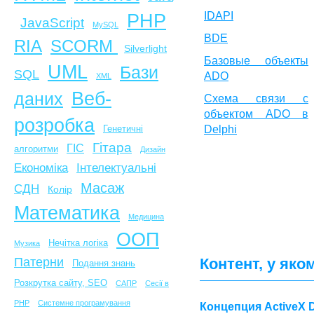
IDAPI
PHP
JavaScript
MySQL
BDE
SCORM
RIA
Silverlight
Базовые объекты
UML
Бази
SQL
ADO
XML
Веб-
даних
Схема связи с
объектом ADO в
розробка
Delphi
Генетичні
Гітара
ГІС
алгоритми
Дизайн
Економіка
Інтелектуальні
Масаж
СДН
Колір
Математика
Медицина
ООП
Нечітка логіка
Музика
Патерни
Контент, у яко
Подання знань
Розкрутка сайту, SEO
САПР
Сесії в
PHP
Системне програмування
Концепция ActiveX D