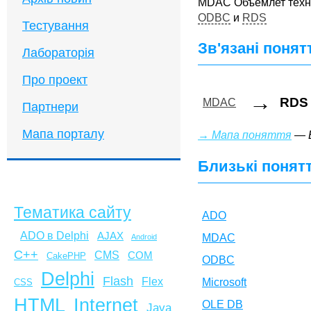
MDAC Объемлет тех
ODBC
и
RDS
Тестування
Зв'язані понят
Лабораторія
Про проект
→
RDS
MDAC
Партнери
Мапа порталу
→ Мапа поняття
— Б
Близькі понят
Тематика сайту
ADO
ADO в Delphi
AJAX
MDAC
Android
C++
CMS
COM
CakePHP
ODBC
Delphi
Flash
Flex
Microsoft
CSS
HTML
Internet
OLE DB
Java