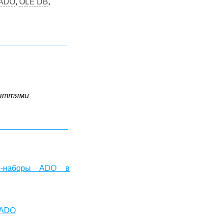
ADO
,
OLE DB
,
оняттями
ты-наборы ADO в
 ADO