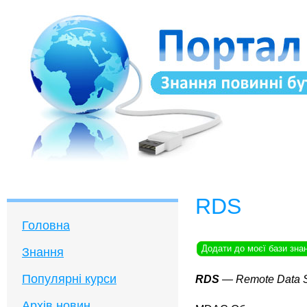
RDS
Головна
Додати до моєї бази зна
Знання
Популярні курси
RDS
— Remote Data S
Архів новин