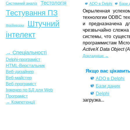
Тестологія
Системний аналіз
ADO в Delphi
Бази 
Тестування ПЗ
Окрыленная успехом
технологии ODBC тех
Штучний
и предназначена д
Фреймворки
чрезвычайно сложна 
інтелект
системы, что сущест
программистам Micro
ActiveX Data Object (
→ Спеціальності
Докладніше →
Delphi-програміст
HTML-Верстальник
Якщо вас цікавить.
Веб-дизайнер
Веб-майстер
ADO в Delphi
Веб-програміст
Бази даних
Інженер по БД для Web
Delphi
Програміст
загрузка...
→ Компетенції