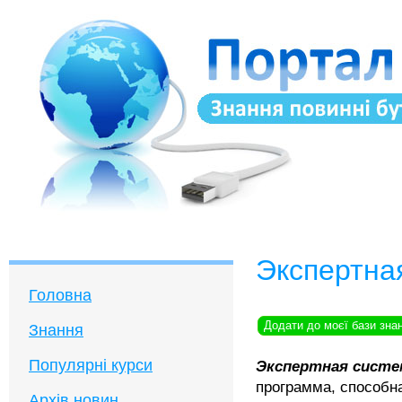
Экспертна
Головна
Додати до моєї бази зна
Знання
Популярні курси
Экспертная систе
программа, способн
Архів новин