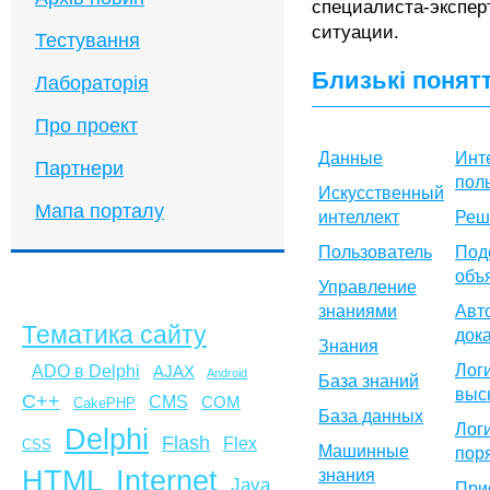
специалиста-экспер
ситуации.
Тестування
Близькі понят
Лабораторія
Про проект
Данные
Инт
Партнери
пол
Искусственный
Мапа порталу
интеллект
Реш
Пользователь
Под
объ
Управление
знаниями
Авт
Тематика сайту
док
Знания
Лог
ADO в Delphi
AJAX
Android
База знаний
выс
C++
CMS
COM
CakePHP
База данных
Лог
Delphi
Flash
Flex
CSS
Машинные
пор
HTML
Internet
знания
Java
При