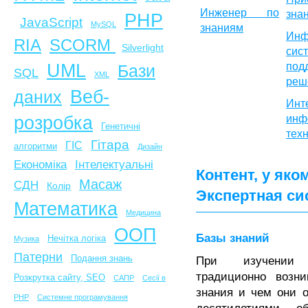
Инженер по
зна
PHP
JavaScript
MySQL
знаниям
Инф
SCORM
RIA
Silverlight
сис
UML
под
Бази
SQL
XML
реш
Веб-
даних
Инт
розробка
инф
Генетичні
тех
Гітара
ГІС
алгоритми
Дизайн
Економіка
Інтелектуальні
Контент, у яко
Масаж
СДН
Колір
Экспертная си
Математика
Медицина
ООП
Базы знаний
Нечітка логіка
Музика
Патерни
Подання знань
При изучении 
традиционно возн
Розкрутка сайту, SEO
САПР
Сесії в
знания и чем они 
PHP
Системне програмування