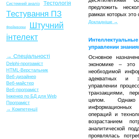
десятилетиями о
Тестологія
Системний аналіз
предложить неско
Тестування ПЗ
рамках которых это
Докладніше →
Штучний
Фреймворки
інтелект
Интеллектуальны
управлении знани
→ Спеціальності
Основное назначе
Delphi-програміст
экономике – это 
HTML-Верстальник
необходимой инфо
Веб-дизайнер
адекватных и 
Веб-майстер
управлении процес
Веб-програміст
транзакциями, пе
Інженер по БД для Web
целом. Однак
Програміст
информационных 
→ Компетенції
операций и технол
возрастанием по
аналитической под
проявлялась потре