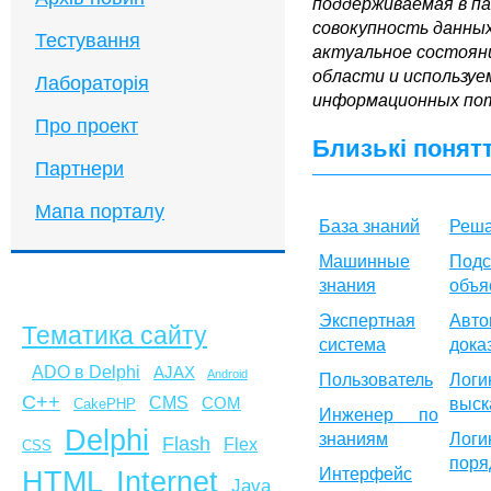
поддерживаемая в п
совокупность данны
Тестування
актуальное состоян
области и используе
Лабораторія
информационных пот
Про проект
Близькі понят
Партнери
Мапа порталу
База знаний
Реша
Машинные
Подс
знания
объя
Экспертная
Авто
Тематика сайту
система
дока
ADO в Delphi
AJAX
Android
Пользователь
Логи
C++
CMS
COM
выск
CakePHP
Инженер по
Delphi
знаниям
Лог
Flash
Flex
CSS
поря
HTML
Internet
Интерфейс
Java