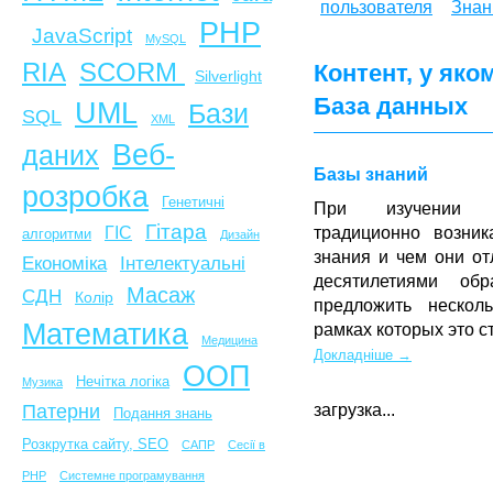
пользователя
Знан
PHP
JavaScript
MySQL
SCORM
RIA
Контент, у яко
Silverlight
База данных
UML
Бази
SQL
XML
Веб-
даних
Базы знаний
розробка
Генетичні
При изучении и
Гітара
традиционно возни
ГІС
алгоритми
Дизайн
знания и чем они о
Економіка
Інтелектуальні
десятилетиями об
Масаж
СДН
Колір
предложить нескол
Математика
рамках которых это 
Медицина
Докладніше →
ООП
Нечітка логіка
Музика
Патерни
загрузка...
Подання знань
Розкрутка сайту, SEO
САПР
Сесії в
PHP
Системне програмування