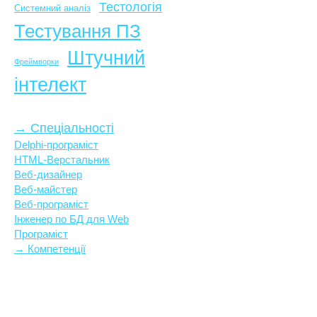
Тестологія
Системний аналіз
Тестування ПЗ
Штучний
Фреймворки
інтелект
→ Спеціальності
Delphi-програміст
HTML-Верстальник
Веб-дизайнер
Веб-майстер
Веб-програміст
Інженер по БД для Web
Програміст
→ Компетенції