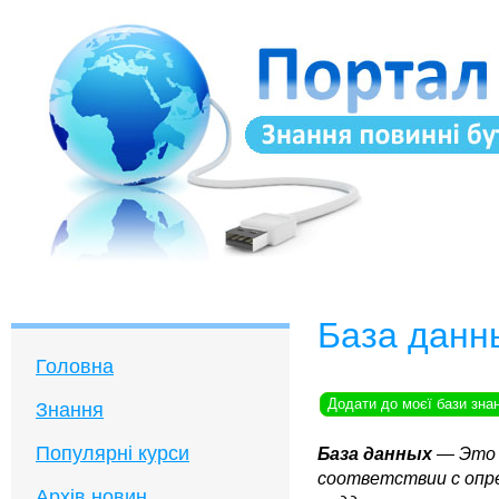
База данн
Головна
Додати до моєї бази зна
Знання
Популярні курси
База данных
— Это 
соответствии с опр
Архів новин