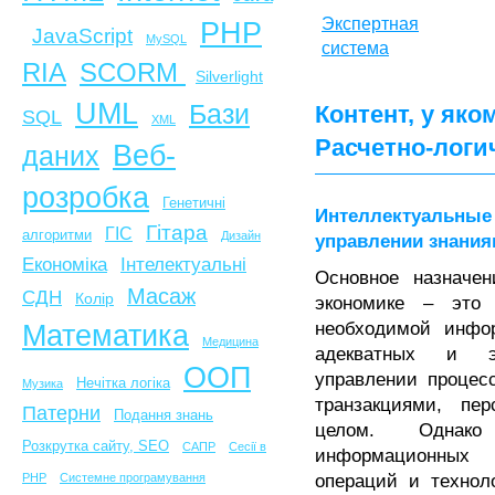
Экспертная
PHP
JavaScript
MySQL
система
SCORM
RIA
Silverlight
UML
Бази
Контент, у яко
SQL
XML
Расчетно-логи
Веб-
даних
розробка
Генетичні
Интеллектуальны
Гітара
ГІС
алгоритми
Дизайн
управлении знани
Економіка
Інтелектуальні
Основное назначе
Масаж
СДН
Колір
экономике – это 
необходимой инфо
Математика
Медицина
адекватных и 
ООП
управлении процес
Нечітка логіка
Музика
транзакциями, пе
Патерни
Подання знань
целом. Однак
Розкрутка сайту, SEO
САПР
Сесії в
информационных 
операций и технол
PHP
Системне програмування