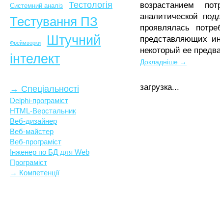
Тестологія
возрастанием по
Системний аналіз
аналитической под
Тестування ПЗ
проявлялась потре
Штучний
представляющих и
Фреймворки
некоторый ее предв
інтелект
Докладніше →
загрузка...
→ Спеціальності
Delphi-програміст
HTML-Верстальник
Веб-дизайнер
Веб-майстер
Веб-програміст
Інженер по БД для Web
Програміст
→ Компетенції