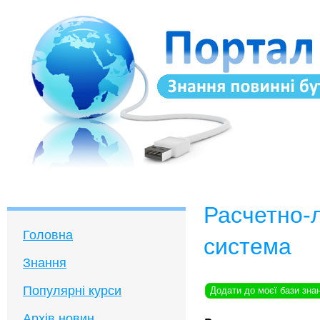
Расчетно-
Головна
система
Знання
Популярні курси
Додати до моєї бази зна
Архів новин