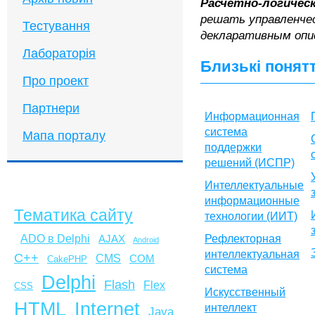
Расчетно-логичес
решать управленчес
Тестування
декларативным опи
Лабораторія
Близькі понят
Про проект
Партнери
Информационная
система
Мапа порталу
поддержки
решений (ИСПР)
Интеллектуальные
информационные
Тематика сайту
технологии (ИИТ)
ADO в Delphi
AJAX
Рефлекторная
Android
интеллектуальная
C++
CMS
COM
CakePHP
система
Delphi
Flash
Flex
CSS
Искусственный
HTML
Internet
интеллект
Java