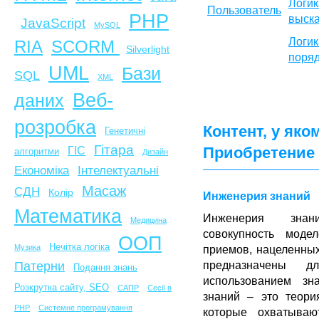
Логик
Пользователь
PHP
выск
JavaScript
MySQL
Логи
SCORM
RIA
Silverlight
поря
UML
Бази
SQL
XML
Веб-
даних
розробка
Контент, у яко
Генетичні
Гітара
Приобретение
ГІС
алгоритми
Дизайн
Економіка
Інтелектуальні
Масаж
СДН
Колір
Инженерия знаний
Математика
Инженерия знан
Медицина
совокупность моде
ООП
Нечітка логіка
Музика
приемов, нацеленных
Патерни
предназначены 
Подання знань
использованием зн
Розкрутка сайту, SEO
САПР
Сесії в
знаний – это теори
PHP
Системне програмування
которые охватываю