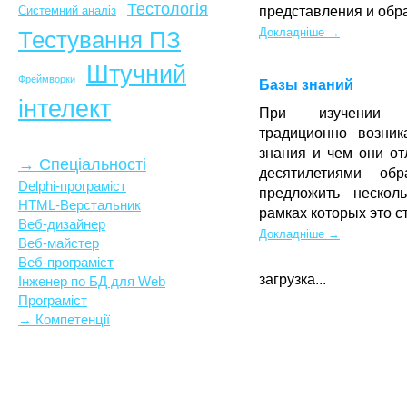
Тестологія
Системний аналіз
представления и обр
Докладніше →
Тестування ПЗ
Штучний
Фреймворки
Базы знаний
інтелект
При изучении и
традиционно возни
знания и чем они о
→ Спеціальності
десятилетиями об
Delphi-програміст
предложить нескол
HTML-Верстальник
рамках которых это 
Веб-дизайнер
Докладніше →
Веб-майстер
Веб-програміст
загрузка...
Інженер по БД для Web
Програміст
→ Компетенції