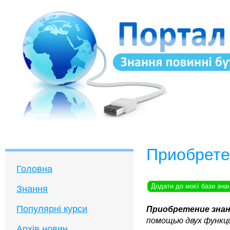
Приобрете
Головна
Додати до моєї бази зна
Знання
Популярні курси
Приобретение зна
помощью двух функц
Архів новин