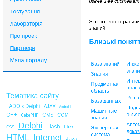
извне и ее системат
Тестування
Это то, что огранич
Лабораторія
знаний.
Про проект
Близькі понят
Партнери
Мапа порталу
База знаний
Инж
знан
Знания
Инте
Предметная
польз
область
Тематика сайту
Реша
База данных
ADO в Delphi
AJAX
Android
Подс
Машинные
C++
объя
CMS
COM
CakePHP
знания
Delphi
Авто
Flash
Flex
Экспертная
CSS
доказ
система
HTML
Internet
Java