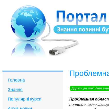
Проблемна
Головна
Додати до моєї бази зна
Знання
Популярні курси
Проблемная облас
понятие, включающе
Архів новин