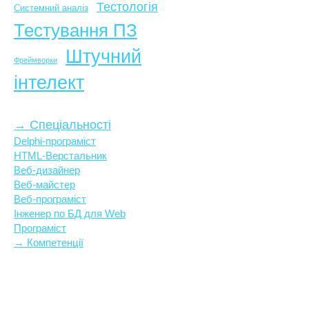
Тестологія
Системний аналіз
Тестування ПЗ
Штучний
Фреймворки
інтелект
→ Спеціальності
Delphi-програміст
HTML-Верстальник
Веб-дизайнер
Веб-майстер
Веб-програміст
Інженер по БД для Web
Програміст
→ Компетенції