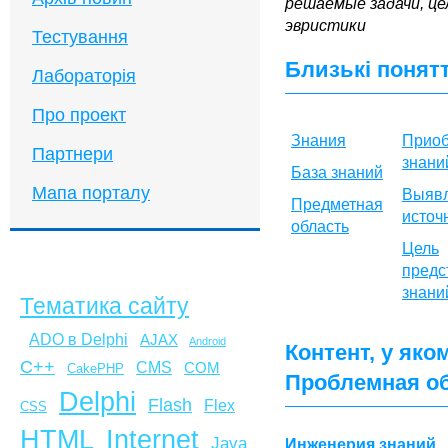
решаемые задачи, це
эвристики
Тестування
Близькі понят
Лабораторія
Про проект
Знания
Приоб
Партнери
знани
База знаний
Мапа порталу
Выяв
Предметная
источ
область
Цель
предс
знани
Тематика сайту
ADO в Delphi
AJAX
Android
Контент, у яко
C++
CMS
COM
CakePHP
Проблемная о
Delphi
Flash
Flex
CSS
HTML
Internet
Java
Инженерия знаний