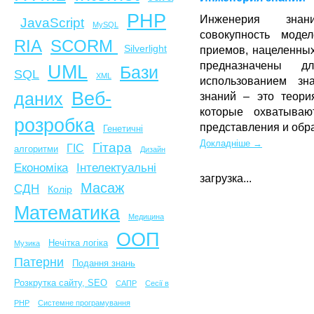
PHP
Инженерия знан
JavaScript
MySQL
совокупность моде
SCORM
RIA
Silverlight
приемов, нацеленных
предназначены 
UML
Бази
SQL
XML
использованием зн
Веб-
даних
знаний – это теори
которые охватываю
розробка
представления и обр
Генетичні
Докладніше →
Гітара
ГІС
алгоритми
Дизайн
Економіка
Інтелектуальні
загрузка...
Масаж
СДН
Колір
Математика
Медицина
ООП
Нечітка логіка
Музика
Патерни
Подання знань
Розкрутка сайту, SEO
САПР
Сесії в
PHP
Системне програмування