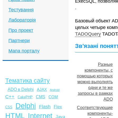
ExecSQL, позволя
.
Тестування
Лабораторія
Базовый объект A
целых четыре комп
Про проект
TADOQuery
TADOTa
Партнери
Зв'язані понят
Мапа порталу
Разные
компоненты, с
помощью которых
Тематика сайту
можно выполнять
одни и те же
ADO в Delphi
AJAX
Android
запросы в рамках
C++
CMS
COM
CakePHP
ADO
Delphi
Flash
Flex
CSS
Соответствующие
компоненты-
HTML
Internet
Java