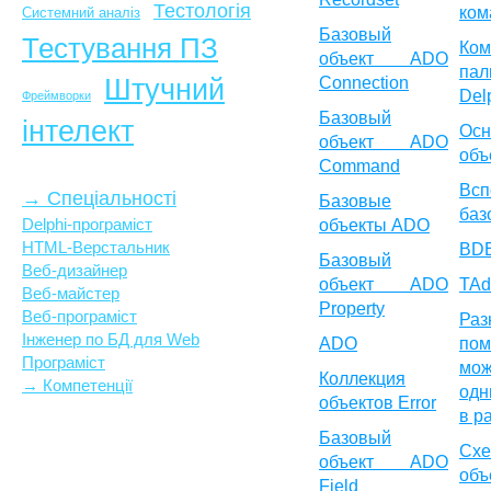
Тестологія
ком
Системний аналіз
Базовый
Тестування ПЗ
Ко
объект ADO
пал
Штучний
Connection
Del
Фреймворки
Базовый
інтелект
Ос
объект ADO
объ
Command
Всп
→ Спеціальності
Базовые
баз
Delphi-програміст
объекты ADO
HTML-Верстальник
BD
Базовый
Веб-дизайнер
объект ADO
TAd
Веб-майстер
Property
Веб-програміст
Раз
Інженер по БД для Web
ADO
по
Програміст
мо
Коллекция
→ Компетенції
одн
объектов Error
в р
Базовый
Сх
объект ADO
об
Field