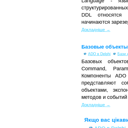
Language - язы
структурированны
DDL относятся 
начинаются зарезе
Докладніше →
Базовые объект
ADO в Delphi
Бази 
Базовых объектов
Command, Parame
Компоненты ADO 
представляют со
объектами, экспо
методов и событий
Докладніше →
Якщо вас цікави