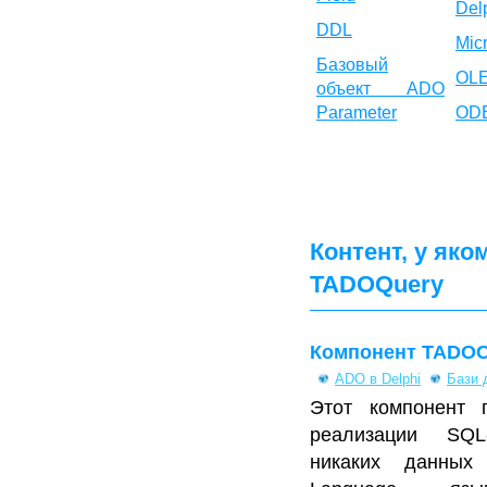
Del
DDL
Micr
Базовый
OL
объект ADO
Parameter
OD
Контент, у яко
TADOQuery
Компонент TADO
ADO в Delphi
Бази 
Этот компонент 
реализации SQL
никаких данных 