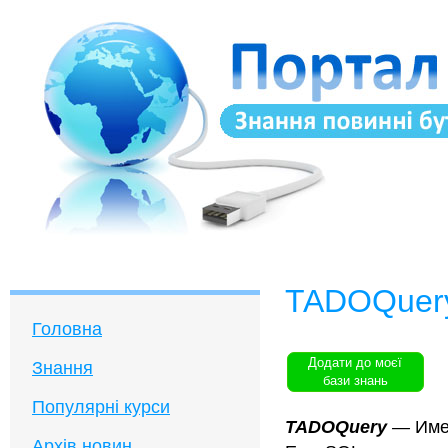
TADOQuer
Головна
Додати до моєї
Знання
бази знань
Популярні курси
TADOQuery
—
Име
Архів новин