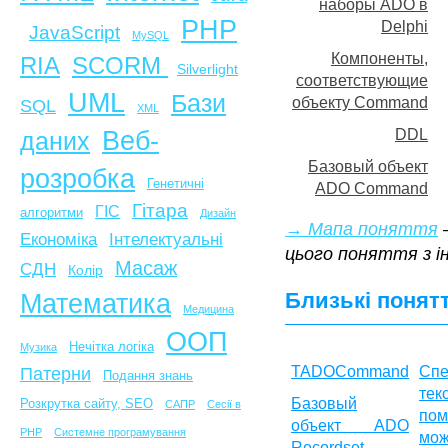
наборы ADO в
PHP
Delphi
JavaScript
MySQL
Компоненты,
SCORM
RIA
Silverlight
соответствующие
UML
Бази
объекту Command
SQL
XML
Веб-
DDL
даних
Базовый объект
розробка
Генетичні
ADO Command
Гітара
ГІС
алгоритми
Дизайн
→ Мапа поняття
—
Економіка
Інтелектуальні
цього поняття з 
Масаж
СДН
Колір
Близькі понят
Математика
Медицина
ООП
Нечітка логіка
Музика
TADOCommand
Спе
Патерни
Подання знань
тек
Базовый
Розкрутка сайту, SEO
САПР
Сесії в
по
объект ADO
PHP
Системне програмування
мож
Recordset